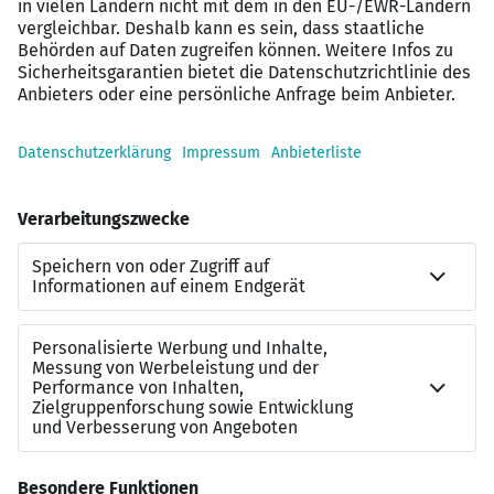
After-Work-Events
Verpflegung:
hauseigene Kantine sowie
kostenloser Kaffee und Tee
Eine detaillierte Übersicht aller Benefits ist
hier
zu
finden.
Haben wir Ihr Interesse erweckt?
Wenn Sie diese Herausforderung begeistert und Sie sich
aktiv in unser Unternehmen einbringen möchten, dann
freuen wir uns auf Ihre Bewerbung.
Mecklenburgische Versicherungs-Gesellschaft a. G.,
Direktion Hannover, Personalabteilung, Platz der
Mecklenburgischen 1, 30625 Hannover, Postanschrift:
30619 Hannover, Sarah Kujawa, Tel. 0511 5351-5228