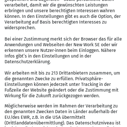
Wir bieten Ihnen
Work-Life-Balance:
flexible Arbeitszeiten und bis
zu 60 % Homeoffice
Mobilität:
0-Euro Deutschlandticket, Bikeleasing,
kostenlose Parkplätze und eine sehr gute
Verkehrsanbindung
Wohlbefinden:
Hansefit, hauseigener
Fitnessraum mit Kursangebot und
Betriebssportgruppen
betriebliche Zusatzleistungen:
betriebliche
Altersvorsorge, vermögenswirksame Leistungen,
Kinderbetreuungszuschuss und Corporate
Benefits
Firmen-Events:
Betriebsfest, Weihnachtsfeier und