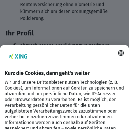
Rentenversicherung ohne Biometrie und
kümmern sich um deren ordnungsgemäße
Policierung.
Ihr Profil
abgeschlossene Ausbildung zum Kaufmann
(m/w/d) für Versicherungen und
Finanzen/Finanzanlagen, idealerweise mit dem
Schwerpunkt Lebensversicherung
einschlägige Berufserfahrung in der
Lebensversicherung
sorgfältige, kunden- und teamorientierte
Arbeitsweise sowie Eigeninitiative und
Engagement
Service- und Kostenbewusstsein