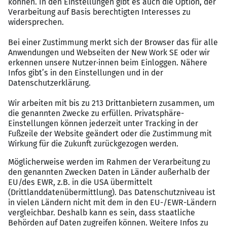
eingestellt.
Wir gleichen Ihre Qualifikationen anonymisiert
mit den echten Anforderungen des Kunden ab
und positionieren Sie optimal beim
Entscheidungsträger.
Profitieren Sie von professionellem Coaching vor
Ihren Vorstellungsgesprächen und wertvollem
Hintergrundwissen zum Zielunternehmen.
Unser gesamter Vermittlungsservice inklusive
Vertragsberatung ist für Sie als Bewerber zu 100
% kostenfrei und unterliegt strengster
Vertraulichkeit.
Auch nach der erfolgreichen
Vertragsunterzeichnung stehen wir Ihnen