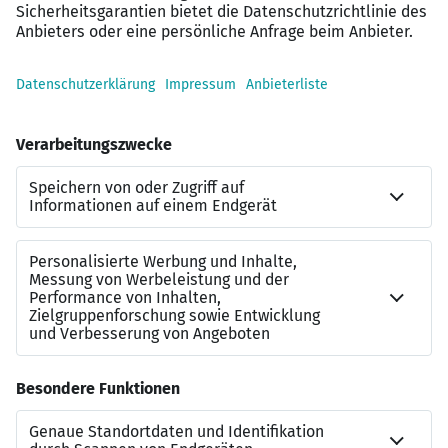
während der Einarbeitungszeit als neutraler
Sparringspartner beratend zur Seite.
Interessiert?
Bei uns wird Ihr Berufsweg zum persönlichen Walk of
Fame – wir bieten Ihnen spannende Perspektiven in den
Bereichen Assistenz & Sekretariat, Marketing, Vertrieb,
HR sowie Einkauf & Logistik. Jetzt auf “Zur Arbeitgeber-
Website” klicken! Wir freuen uns über die Bewerbung
von Menschen, die zur Vielfalt unseres Unternehmens
beitragen.
Kontakt zu uns
Chemnitz Office & Management
salessupport-chemnitz@dis-ag.com
+493716905730