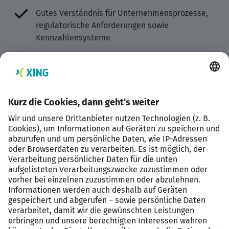
Gutes Verständnis für Unternehmensprozesse,
regulatorische Anforderungen sowie
Kennzahlensysteme
Sicherer Umgang mit MS Office (insbesondere
Excel) sowie idealerweise Kenntnisse in gängigen
ERP- oder Risk-Management-Tools
Analytisches Denkvermögen, eine strukturierte
Arbeitsweise und ausgeprägte
Kommunikationsstärke auf Augenhöhe
Ihre Vorteile
Sie durchlaufen unseren exklusiven
Bewerbungsprozess und werden direkt fest und
unbefristet von unserem Mandanten in Zwickau