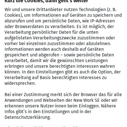
DEINE BENEFITS
Bleib gesund und fit:
Wir fördern die Gesundheit
unserer adessi mit sportlichen Zuschüssen wie
vergünstigten Fitnessmitgliedschaften,
Übernahme Platzmiete für bspw. Badminton,
Padel Tennis oder Fußball und regelmäßigen
Vorsorgeuntersuchungen.
Finde deine Work-Life-Balance:
Unser
Auszeitprogramm und flexible Arbeitsmodelle
helfen dir dabei, Beruf und Privatleben optimal in
Einklang zu bringen.
Zeit für die Familie:
Unser Ziel ist es, die beiden
Welten – Familien- und Arbeitsleben –
miteinander zu vereinen. Hierfür unterstützen wir
unsere adessi bestmöglich mit zahlreichen
Angeboten, wie z. B. Kinderferienbetreuung, Kita-