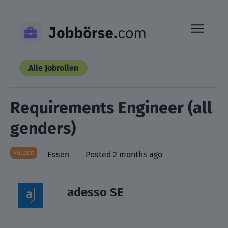
Skip
to
content
Alle Jobrollen
Requirements Engineer (all
genders)
Vollzeit
Essen
Posted 2 months ago
adesso SE