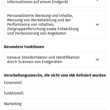
Sei mobil und flexibel:
JobRad-Angebote,
Zuschüsse für das Deutschlandticket und die
Möglichkeit, bis zu zwei Monate mobil aus dem
EU-Ausland zu arbeiten, bieten dir maximale
Flexibilität.
Sicher in deine Zukunft:
Unser hauseigener,
unabhängiger Versicherungsberater und -makler
alleato hat für dich stets individuelle Lösungen
für Altersvorsorge oder Krankenversicherung
parat.
Jetzt bewerben
Datenschutzerklärung