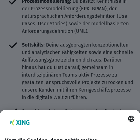
Prozessmodellierung:
Du besitzt Kenntnisse in
der Prozessmodellierung (EPK, BPMN), der
natursprachlichen Anforderungsdefinition (Use
Cases, User Stories) sowie der modellbasierten
Anforderungsdefinition (UML).
Softskills:
Deine ausgeprägten konzeptionellen
und analytischen Fähigkeiten sowie eine schnelle
Auffassungsgabe zeichnen dich aus. Darüber
hinaus hat du Lust darauf, gemeinsam in
interdisziplinären Teams aktiv Prozesse zu
gestalten, anspruchsvolle Projekte zu rocken und
unsere Kunden mit ihren Kerngeschäftsprozesse
in die digitale Welt zu führen.
Sprachkenntnisse
: Deine sehr guten Deutsch-
und guten Englischkenntnisse ermöglichen dir
eine sichere Kommunikation.