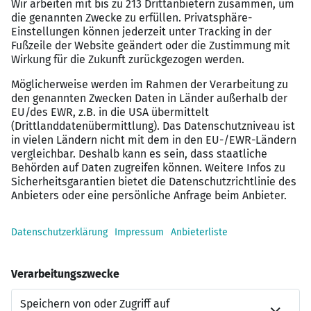
Kooperationen, Eltern-Kind-Büros oder Events,
bei denen die ganze Familie willkommen ist.
Lerne und wachse mit uns:
Mit über 400
Trainingsangeboten und unserer digitalen
Lernplattform unterstützen wir deine
kontinuierliche Weiterentwicklung.
Erlebe echten Teamgeist:
Gemeinsame Events,
Welcome Days, Firmenläufe oder das
Patensystem stärken unseren Zusammenhalt
und lassen dich von Anfang an Teil des Teams
sein.
Engagement, das belohnt wird:
Dein Einsatz zahlt
sich aus – mit Prämien für Empfehlungen,
Vorträge, die Betreuung von Abschlussarbeiten
sowie attraktiven Vergünstigungen über unser
Corporate-Benefits-Portal.