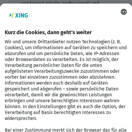
und kannst Inhalte professionell und
verständlich formulieren.
Benefits
100% Remote:
Unser Team arbeitet vollständig
remote – das bedeutet für dich
absolute örtliche
Freiheit
.
Top-Verdienst & Wachstum:
Du verdienst bei uns
4.000€ brutto pro Monat
und hast die
Möglichkeit, dich perspektivisch zum Closer
weiterzuentwickeln.
Warme Leads:
Wir wachsen über
bezahlte
Werbeanzeigen
– das heißt: Interessenten
bewerben sich bei uns, nicht umgekehrt.
Individuelle Weiterbildung:
Dich erwarten