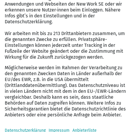
Coachings mit absoluten Sales-Experten
, um dich
dabei zu unterstützen, die beste Version deiner
Selbst zu werden.
Hohe Kundenzufriedenheit:
Auf Trustpilot haben
wir bereits über
900 Bewertungen
mit einer
durchschnittlichen Bewertung von 4,9 von 5
Sternen erhalten.
Megamarkt Gesundheit:
Kein anderer Markt
wächst so schnell wie der Gesundheitsmarkt. Wir
bedienen eine
starke Nachfrage
aus einer
kaufkräftigen Zielgruppe – darunter Ärzte,
Therapeuten, Heilpraktiker und Coaches.
Hoher Customer-Lifetime-Value:
Dank
aufeinander
aufbauender Angebote
und einer
hohen Retention-Rate
entsteht ein
konstantes
Upsell-Potenzial
, von dem auch du direkt