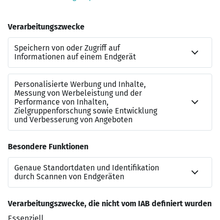
profitierst.
State of the Art Prozesse:
Dich erwarten
klare
Prozesse, erprobte Skripte und ein täglicher
Austausch
im Team, damit du das beste Setup für
deinen Vertriebserfolg hast.
Kurzer Sales-Zyklus:
Vom Erstkontakt bis zum
Abschluss vergehen oft
nur wenige Tage
– dank
eines vielfach erprobten und kontinuierlich
optimierten Vertriebsprozesses.
Wenn du Lust hast, in einem sinnstiftenden Umfeld zu
arbeiten, Verantwortung zu übernehmen und
gemeinsam mit uns zu wachsen, freuen wir uns auf
deine Bewerbung!
Jetzt bewerben