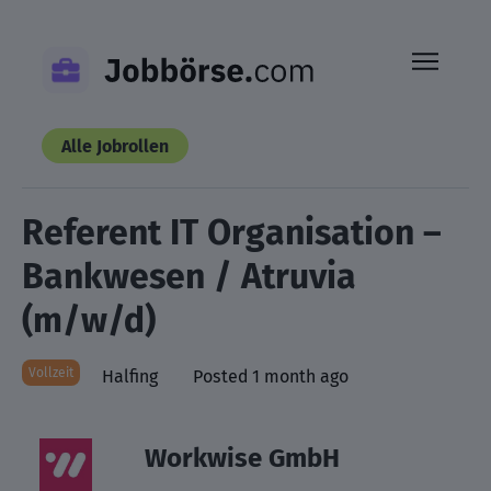
Skip
to
content
Alle Jobrollen
Referent IT Organisation –
Bankwesen / Atruvia
(m/w/d)
Vollzeit
Halfing
Posted 1 month ago
Workwise GmbH