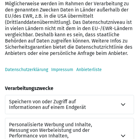
zusätzlichen Urlaubstag, Sonderurlaub für
private Anlässe (Hochzeit, Geburt, Einschulung
uvm.) sowie dienstfrei am 24.12. und 31.12.
Individueller Arbeitsplatz: Freuen Sie sich auf
eine moderne Ausstattung in klimatisierten
Räumen, die Sie nach Ihren Bedürfnissen
mitgestalten können.
Gesundheitsförderung: Ihre Gesundheit
unterstützen wir aktiv, zum Beispiel durch die
Freistellung für wichtige
Vorsorgeuntersuchungen, unserer Vitamin- und
Entspannungsecke uvm.
Zur Bewerbung
Unser Jobangebot Referent IT Organisation – Bankwesen
/ Atruvia (m/w/d) klingt vielversprechend?