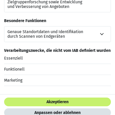
Bei unserem Partner
Workwise
ist eine Bewerbung für
diesen Job
in nur wenigen Minuten
und
ohne
Anschreiben
möglich. Anschließend kann der Status der
Bewerbung live verfolgt werden. Wir freuen uns auf eine
Bewerbung über Workwise
.
Jetzt bewerben
Datenschutzerklärung
Impressum
HTML Sitemap