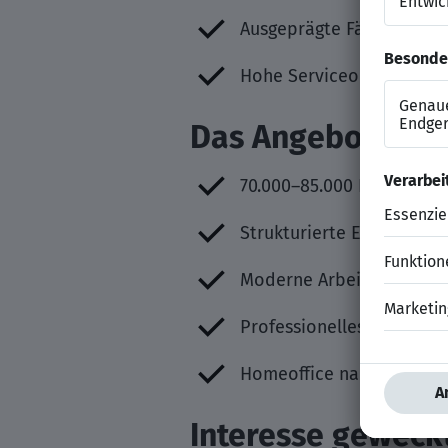
Ausgeprägte Fähigkeit zu
Hohe Serviceorientierun
Das Angebot
70.000–85.000 EUR (Pro J
Strukturierte Einarbeitun
Moderne Arbeitsmittel fü
Professionelles Teamumfe
Homeoffice nach Abstim
Interesse geweck