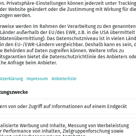
ung von außergerichtlichen Verhandlungen und Vergle
reuung von Unternehmen in deren operativem Geschäft
 Entwicklungen und Ableitung von Handlungsbedarfen 
profil
und zweites Staatsexamen der Rechtswissenschaften mi
ung in einer wirtschaftsrechtlich ausgerichteten Kanzl
Wirtschaftsrecht und sicherer Umgang mit einschlägig
 deutschen Sprache in Wort und Schrift sowie gute Eng
 gängiger Kanzleisoftware und MS-Office-Anwendungen