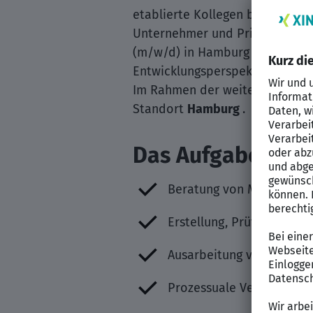
etablierte Kollegen beraten gan
Unternehmer und Privatpersone
(m⁠/⁠w⁠/⁠d) in Hamburg gesucht.
Entwicklungsperspektive.
Im Rahmen der weiteren Entwic
Standort
Hamburg
.
Das Aufgabengeb
Beratung von Mandanten i
Erstellung, Prüfung und
Ausarbeitung von Rechts
Prozessuale Vertretung v