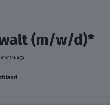
walt (m/w/d)*
 months ago
chland
ue mit der Spezialisierung auf dem Bau- und Immobili