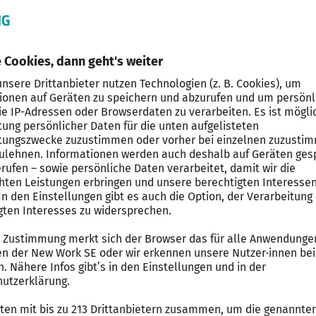
zheitlich, jeder in seiner Kerndisziplin, nationale und
n. Als Ergänzung zum Team wird zum nächstmöglichen 
 Es erwartet sie ein Umfeld mit vertrauensvoller Zusamme
klung suchen wir für unseren Mandanten im Auftrag e
iet
n wirtschaftsrechtlichen Fragestellungen
 Verhandlung von Verträgen im Unternehmenskontext
gutachten und Stellungnahmen zu komplexen Sachverh
on Mandanten vor staatlichen Gerichten und Schiedsge