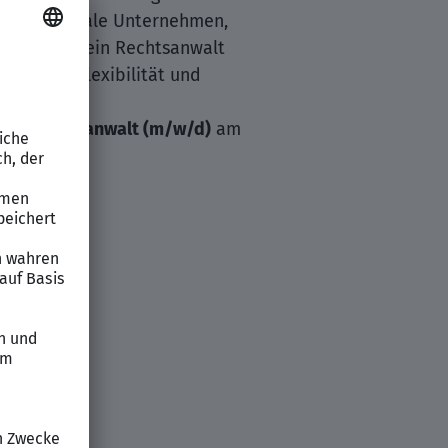
 internationale Unternehmen,
Zeitpunkt ein Rechtsanwalt
narbeit, Flexibilität und
inen
Rechtsanwalt (m⁠/⁠w⁠/⁠d)
am
alten
richten