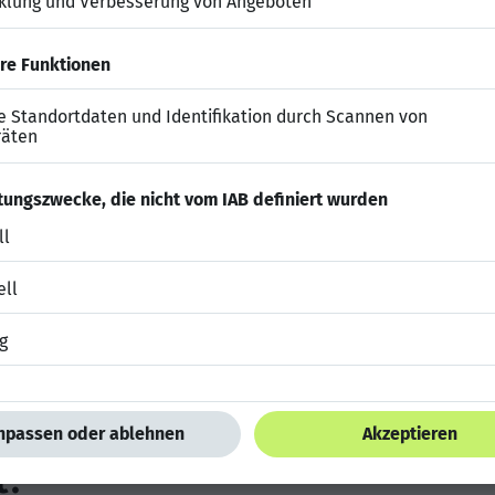
 analytischem und strukturiertem Arbeiten
g gegenüber Mandanten und ausgeprägte Teamfähigkei
ahr)
g und klare Zuständigkeiten
r eine effiziente Zusammenarbeit
ld mit klaren Prozessen
mung mit dem Fachbereich möglich
t?