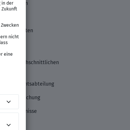
ichslösungen
für Mandanten
t überdurchschnittlichen
ei oder Rechtsabteilung
er Rechtsprechung
lischkenntnisse