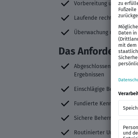
Vorbereitung und Begleit
Laufende rechtliche Bet
Überwachung rechtlicher
Das Anforderungs
Abgeschlossenes erstes 
Ergebnissen
Einschlägige Berufserfahr
Fundierte Kenntnisse im 
Sichere Beherrschung der
Routinierter Umgang mit