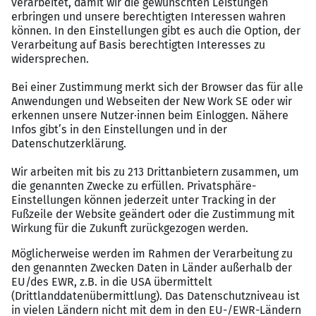
unternehmerisches Denken
Kommunikationsstärke und Fähigkeit,
verschiedene Stakeholder zusammenzubringen
Sehr gute Deutschkenntnisse sowie sichere
Anwendung gängiger Office-Tools
Vergütungspaket
Verantwortungsvolle Rolle mit großem
Gestaltungsspielraum bei der Weiterentwicklung
eines umfangreichen Immobilienportfolios
Zusammenarbeit in einem interdisziplinären
Team aus Immobilien-, Bau- und
Vermietungsexperten
Flache Hierarchien und schnelle