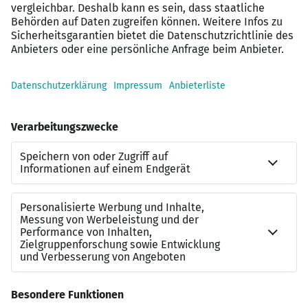
Entscheidungswege
Attraktive Vergütung sowie zusätzliche Benefits
Flexible Arbeitsmodelle und moderne
Arbeitsumgebung
Langfristige Perspektive in einem
wachstumsorientierten Immobilienunternehmen
Kontakt
Markus Halbrucker
Referenznummer
JN-052026-7018017
Beraterkontakt