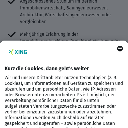
Abgeschlossenes Studium im Bereich
Immobilienwirtschaft, Bauingenieurwesen,
Architektur, Wirtschaftsingenieurwesen oder
vergleichbar
Mehrjährige Erfahrung in der
Immobilienentwicklung, Projektentwicklung oder
im technischen Asset Management
Kenntnisse im Ausbau und in der Modernisierung
von Bestandsimmobilien, idealerweise im
Gewerbe- oder Logistikbereich
Verständnis für wirtschaftliche Zusammenhänge
und Investitionsentscheidungen
Erfahrung in der Steuerung von Bauprojekten und
externen Projektpartnern
Selbstständige, strukturierte Arbeitsweise sowie