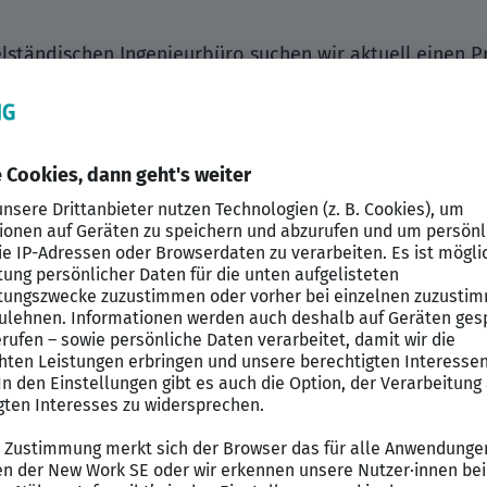
lständischen Ingenieurbüro suchen wir aktuell einen P
 Essen.
 Partner für technische Exzellenz, Verlässlichkeit und
 anspruchsvolle Projekte in der Gebäude- und Versorg
g. Mit einem interdisziplinären Team aus erfahrenen In
chtet und mit höchstem Qualitätsanspruch realisiert. Na
 Planung energieeffizienter Systeme als auch im veran
ntiert und stets nah am Kunden: So wird Technik zur in
ng sämtlicher Gewerke im Bereich Heizungs-, Lüftungs-