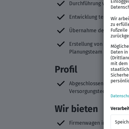
Durchführung von Verha
Entwicklung technischer
Übernahme der Bauleitun
Erstellung von Planungsu
Planungsteam
Profil
Abgeschlossenes Ingenieu
Versorgungstechnik oder 
Wir bieten
Firmenwagen inkl. Privat