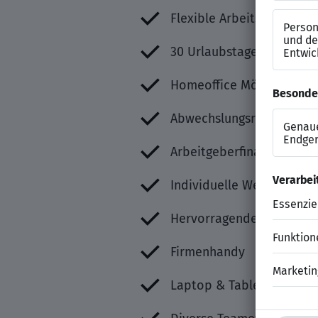
Flexible Arbeitszeiten
30 Urlaubstage
Homeoffice Möglichkeite
Abwechslungsreiche Proj
Arbeitgeberfinanzierte B
Individuelle Weiter- und
Hervorragende Aufstiegs
Firmenhandy
Laptop & Tablet