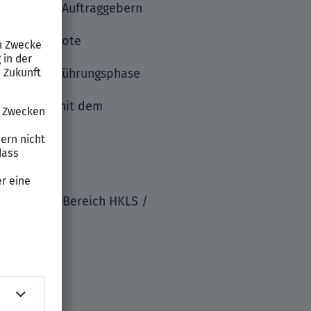
hmern und Auftraggebern
atungsangebote
nd der Ausführungsphase
mmenarbeit mit dem
chniker im Bereich HKLS /