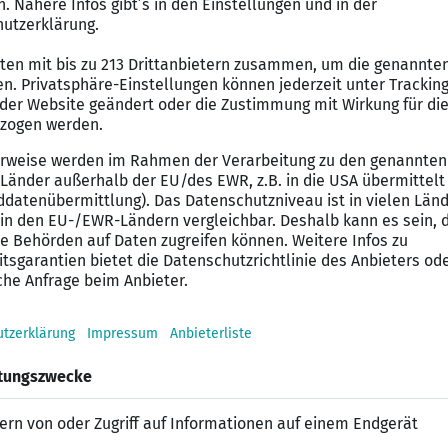
ndlungs- und Abstimmungsgesprächen mit Nachunterne
 Konzepte sowie Ausarbeitung maßgeschneiderter Ber
g und verantwortungsvolle Objektüberwachung währe
nterlagen und Leistungsverzeichnissen in enger Zusa
rstudium oder eine Weiterbildung zum Meister bzw. Te
eine vergleichbare Qualifikation
nutzung