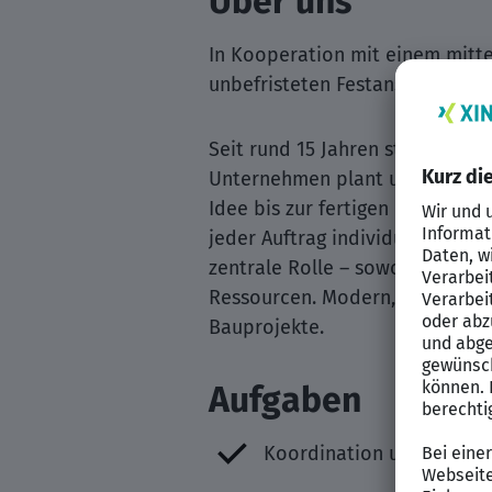
Über uns
In Kooperation mit einem mitte
unbefristeten Festanstellung in
Seit rund 15 Jahren steht unser
Unternehmen plant und betreut
Idee bis zur fertigen Umsetzun
jeder Auftrag individuell betra
zentrale Rolle – sowohl in der
Ressourcen. Modern, lösungsorie
Bauprojekte.
Aufgaben
Koordination und Betreuu