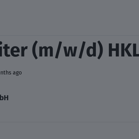
iter (m/w/d) HKL
nths ago
bH