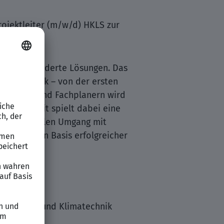
rojektleiter (m/w/d) HKLS zur
 maßgeschneiderte Lösungen. Das
ungstechnik – von der ersten
genieuren und Fachplanern wird
chhaltigkeit spielt dabei eine
twortungsvollen Umgang mit
telligenten Basis erfolgreicher
, Sanitär- und Klimatechnik