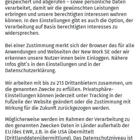
einen sicheren Umgang mit Informations- und
Kommunikationstechnik, insbesondere MS-Office,
verhandlungssichere Deutschkenntnisse.
What we offer
30 Tage Erholungsurlaub bei einer Fünftagewoche
Betriebliche Altersvorsorge für Tarifbeschäftigte
Corporate Benefits
Vielfältige Fortbildungsmöglichkeiten
Eine interessante und verantwortungsvolle
Tätigkeit mit Gestaltungsspielraum
Entgeltgruppe 11 des Tarifvertrages für den