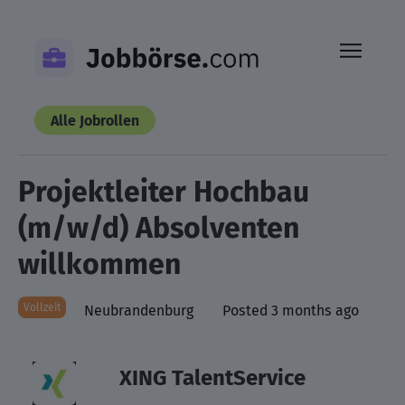
Skip
to
content
Alle Jobrollen
Projektleiter Hochbau
(m/w/d) Absolventen
willkommen
Vollzeit
Neubrandenburg
Posted 3 months ago
XING TalentService