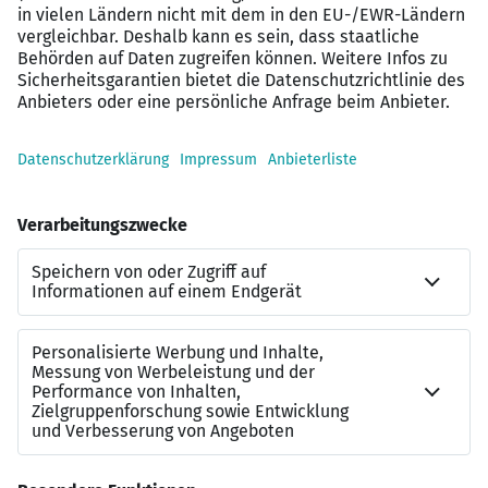
öffentlichen
Dienst (TVöD-V VKA) oder höher
Gleitzeit und die Möglichkeit zur mobilen Arbeit
(20 Stunden)
Sonderzahlungen (Mehr Netto vom Brutto)
Contact
Ihre Ansprechperson: Julia Konken
Telefon: +49404191319526
E-Mail: julia.konken@xing.com Das klingt spannend?
Buchen Sie sich gerne direkt einen Termin für einen
Austausch und senden mir in diesem Zuge Ihr XING-