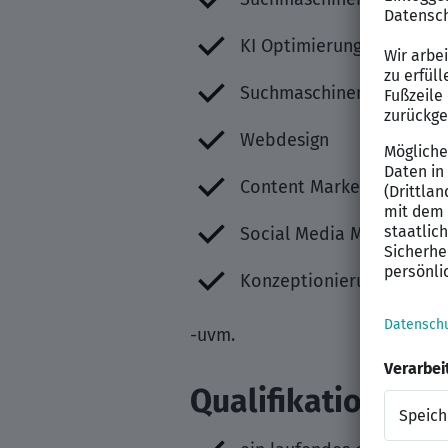
KI Optimierung (GEO)
Suchmaschinenwerbung (
Webdesign
Content Marketing
Social Media Marketing 
Konzeptionierung
-uvm.
Qualifikation