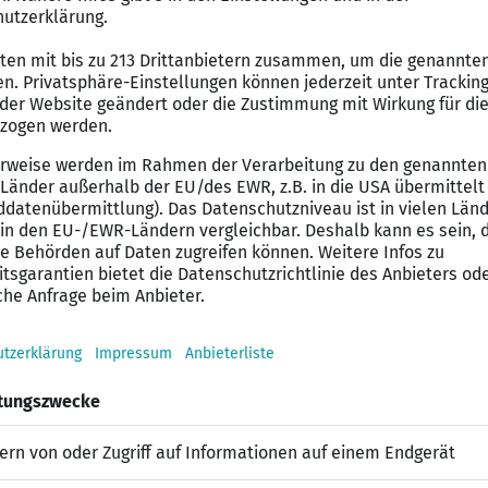
SEA)
(SMM)