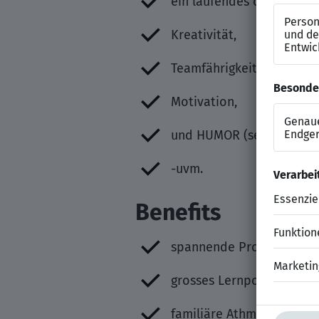
ein laufendes oder abge
Kreativität,
Teamfährigkeit,
Motivation,
und HUMOR (sehr wichtig
-uvm.
Benefits
spannende Projekte,
grosses Lernpotential,
familiäre Athmosphäre,