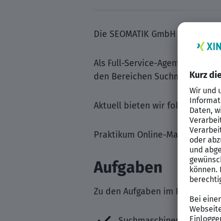
Die SEOMATIK GmbH ist eine de
Als Full-Service-Agentur in de
den Bereichen Suchmaschinenop
Aktuell bieten wir folgende Posi
Praktikum Online-Marketing / Ma
Aufgaben
Zu den Aufgaben im Praktikum 
Suchmaschinenoptimieru