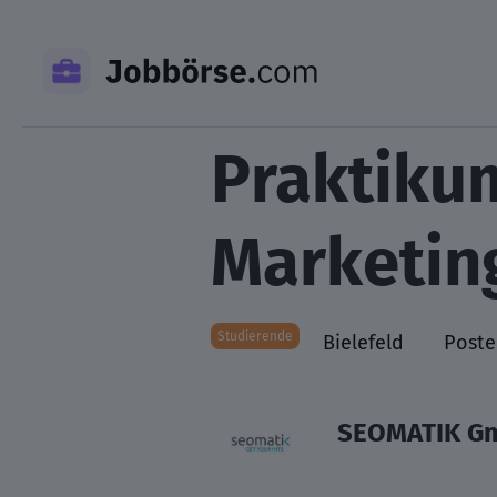
Skip
to
content
Praktiku
Marketing
Studierende
Bielefeld
Poste
SEOMATIK G