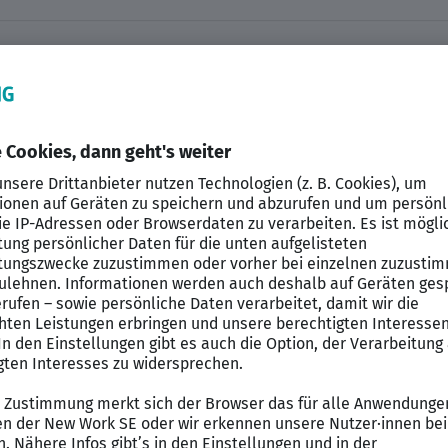
r führenden Online-Marketing-Agenturen in Europa.
r digitalen Vermarktung von Produkten und Websites li
timierung (SEO), Suchmaschinenwerbung (SEA) und So
tion:
rketing / KI / AI
gehören u.a. nachfolgenden Themen:
ng (SEO)