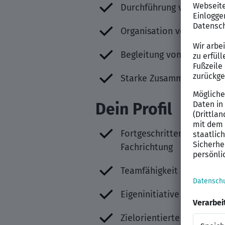
Durchführung von Verkos
Organisation von Testläu
Begleitung von Produktn
Starke Zusammenarbeit m
Dein Profil
Fortgeschrittenes Leben
Fachrichtung
Teamfähigkeit sowie ein 
Eigeninitiative und Selbs
Zielorientierte und struk