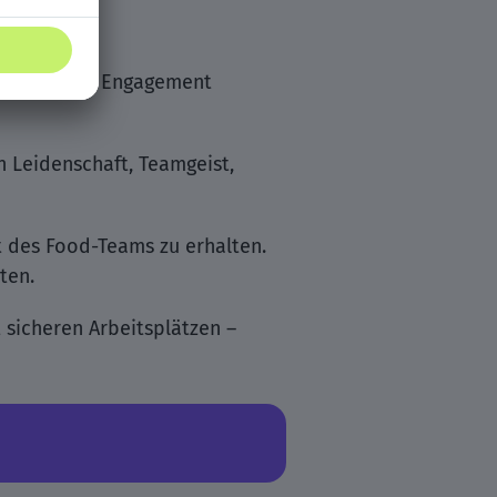
und soziales Engagement
n Leidenschaft, Teamgeist,
t des Food-Teams zu erhalten.
ten.
sicheren Arbeitsplätzen –