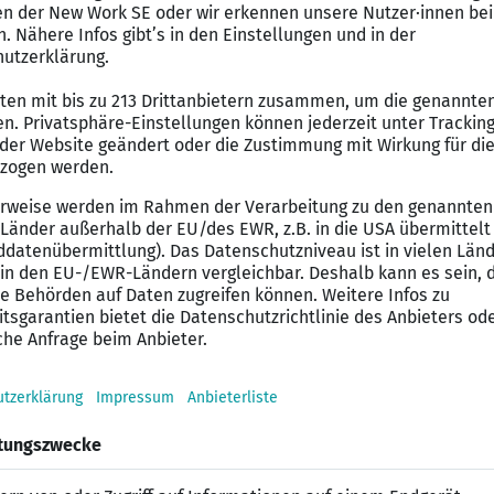
tungen
fen
eueinführungen
it deinen Kollegen/innen aus der Abteilung Food & Q
smittelmanagement, Ernährungs- und Versorgungsmana
schnelles Auffassungsvermögen
tändigkeit, Belastbarkeit
turierte Arbeitsweise