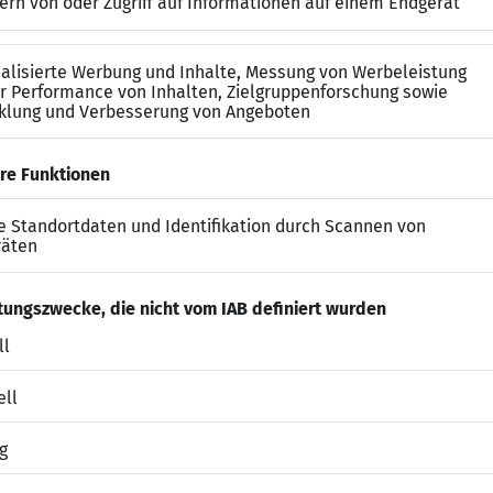
ffice (Excel, Word, Outlook, PowerPoint)
sene Vergütung für Deine Arbeit.
t einem Mobilitätsbudget, wenn Du kein Semesterticke
 sonnigen Dachterrasse, teste mit uns die neuesten Pro
auf um unsere Tischtennisplatte heraus!
s Food-Team integriert, übernimmst in eigenen Projekte
 kennen.
rbeitszeiten und die Möglichkeit für Remote Work.