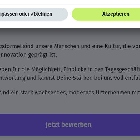
rbeitgeber
 wird Diversität, Nachhaltigkeit, Umweltbewusstsein 
gsformel sind unsere Menschen und eine Kultur, die vo
nnovation geprägt ist.
ben Dir die Möglichkeit, Einblicke in das Tagesgeschäf
twortung und kannst Deine Stärken bei uns voll entfal
sind ein stark wachsendes, modernes Unternehmen mit 
Jetzt bewerben