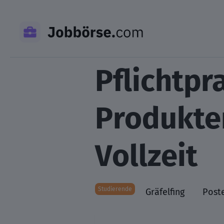
Skip
to
content
Pflichtpr
Produkte
Vollzeit
Studierende
Gräfelfing
Post