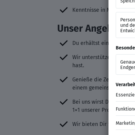
Kenntnisse in Microsoft O
Unser Angebot
Du erhältst eine angemes
Wir unterstützen Dich mi
hast.
Genieße die Zeit auf der
einem gemeinsamen Rundl
Bei uns wirst Du voll in
1×1 unserer Produkt-Welt
Wir bieten Dir flexible A