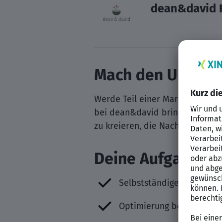
dean&david 
Mach den Untersch
Werde Teil einer Marke, die für
bei dean&david bringst du dein
zu kreieren, die Nachhaltigkeit
Deine Aufgaben
Selbstständige Recherch
Optimierung bestehende