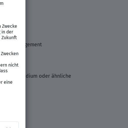
uality Management
gement Studium oder ähnliche