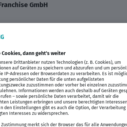
Franchise GmbH
ied – mit uns!
 mehr steht als nur gutes Essen. In deinem Pflichtprak
e Ideen und dein Gespür für Trends ein, um gemeinsam
, Qualität und modernen Lifestyle auf den Teller bringen
e zur Produktneu- oder -weiterentwicklung
r Produkte