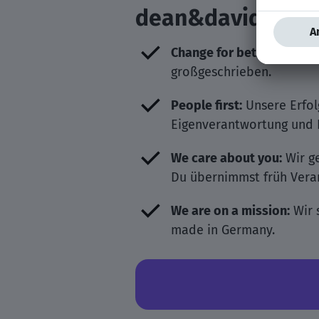
dean&david als A
Change for better:
Bei uns
großgeschrieben.
People first:
Unsere Erfol
Eigenverantwortung und I
We care about you:
Wir ge
Du übernimmst früh Veran
We are on a mission:
Wir 
made in Germany.