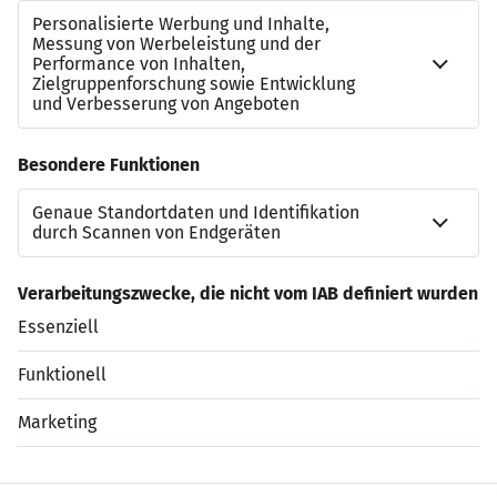
Recruiter bei LehrCare
0171 441 64 07
p.lanzillotta@lehrcare.de
https://www.lehrcare.de/job/pflegepaedagoge-lehrer-
m-w-d-fuer-die-pflegeausbildung-5228/
Jetzt bewerben
Datenschutzerklärung
Impressum