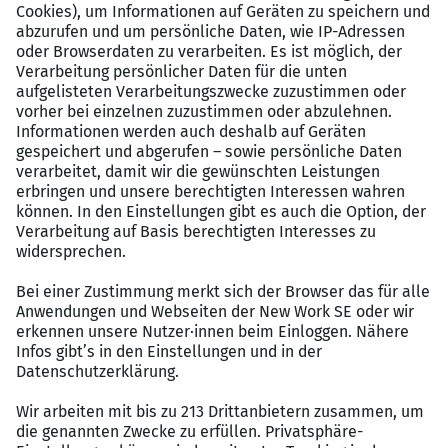
Individuelle Einarbeitung mit Pat:in, regelmäßige
pädagogische Konferenzen und stetiger
Austausch mit Schulleitung, Teamleitungen und
Kollegium,
Vergütung nach dem TVöD-K inkl.
Jahressonderzahlung, betriebliche Altersvorsorge
sowie VL, ein Starterpaket bis zu 5000 Euro brutto
(Starterprämie und Bildungsgutschein), Zuschuss
zum Deutschlandticket oder monatlicher
Sachbezug in Höhe von bis zu 40 Euro Option zum
Dienstrad-Leasing mit JobRAD,
Moderne Unterrichtsmöglichkeiten durch digitale
Lernplattform, interaktive Whiteboards und
Anbindung an Teams,