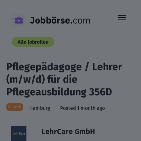
Skip
to
content
Alle Jobrollen
Pflegepädagoge / Lehrer
(m/w/d) für die
Pflegeausbildung 356D
Vollzeit
Hamburg
Posted 1 month ago
LehrCare GmbH