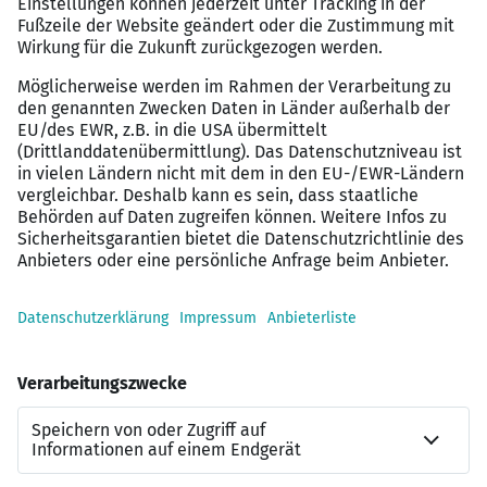
Entlastung durch Verwaltungskolleg:innen,
sodass sich die Lehrkräfte vollständig auf den
Wissenstransfer konzentrieren können,
Fort- und Weiterbildungsangebote,
Mitarbeiterrabatte auf Arznei- und Pflegemittel
sowie bei diversen Onlineshops,
Kitaplätze für Ihre eigenen Kinder sind
vorhanden.
weitere Informationen erhalten Sie
bei:
Patrizio Lanzillotta