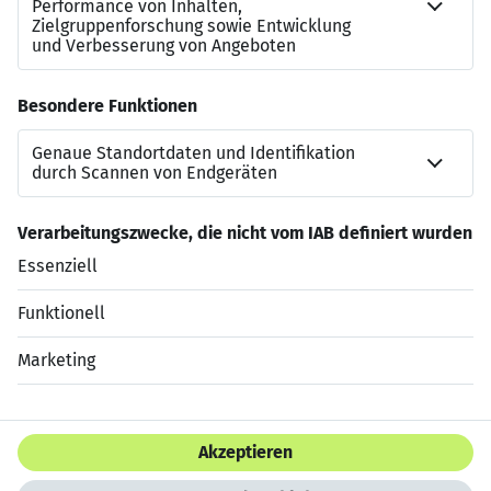
gemeinsamen Erfolg. Unabhängig von Herkunft,
Geschlecht, Religion, Behinderung, Alter oder Identität
freuen wir uns auf dich.
Deine Persönlichkeit ist unsere Stärke! SEE & BE SEEN
at #teamspex
Jetzt bewerben
Datenschutzerklärung
Impressum
HTML Sitemap