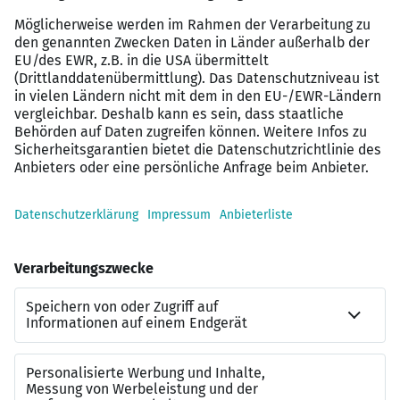
bezahlte Urlaubstage (5-Tage-Woche) für die
Betreuung ihrer Kinder bis 12 Jahre im
Krankheitsfall
Altersvorsorge: Profitiere von
Arbeitgeberbeiträgen zur betrieblichen
Altersvorsorge
Solltest du nicht alle Voraussetzungen erfüllen oder
mehr zu unseren Stellenangeboten wissen wollen,
schreibe uns gerne an jobs@misterspex.de.
Vielfalt und Chancengleichheit: Bei uns zählst du!
Diversität und Chancengleichheit sind für uns mehr als
Worte. Bei uns arbeitest du auf Augenhöhe, denn jeder
Beitrag zählt und wird geschätzt. Eine offene
Feedbackkultur ist der Schlüssel zu unserem