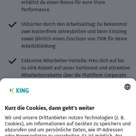
erhältst du einen Bonus für eure Store
Performance
Stilsicher durch den Arbeitsalltag: Du bekommst
zwei kostenfreie Jahresbrillen und beim Einstieg
sowie jährlich einen Zuschuss von 150€ für deine
Arbeitskleidung
Exklusive Mitarbeiter-Vorteile: Freu dich auf bis
zu 40% Rabatt auf unser Sortiment und attraktive
Mitarbeiterrabatte über die Plattform Corporate
Benefits
Augengesundheit im Fokus: Einmal jährlich
ermöglichen wir dir einen kostenlosen
Augengesundheitscheck in einem unserer Stores
Deine Gesundheit liegt uns am Herzen: Wir
bezuschussen deine persönliche Wellhub-