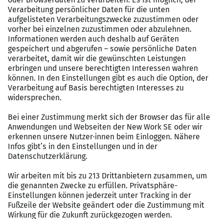
Mitgliedschaft nach bestandener Probezeit und
bieten dir Zugang zu OpenUp für deine mentale
Gesundheit
Deine Zukunft im Blick: Deine persönliche
Entwicklung ist uns wichtig – ob eine
Meisterförderung oder Traineeprogramm zum
Store Manager
Nachhaltige Mobilität: Da wir unseren Beitrag
zum Klima leisten möchten, erhältst du 50 %
Zuschuss für den ÖPNV oder ein vergünstigtes
Fahrrad über unseren Leasingpartner nach
bestandener Probezeit
Zeit zum Abschalten: Genieße zudem 30 Tage
Urlaub bei einer 5-Tage-Woche
Familienunterstützung: Wir bieten Eltern 10