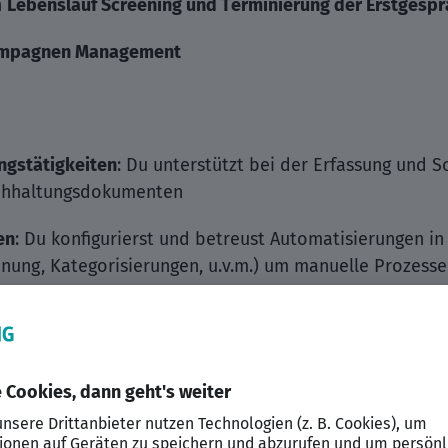
h
Lebenslauf Screening und Terminierung der Erstgesp
mpagnen Management
ngstätigkeiten
: Du unterstützt bei der Erfassung und 
chhaltungsdokumenten
en
: Du konfigurierst und betreust Automatisierungen in
ung, Kategorisierungen, u.v.m.) um manuelle Prozesse
ent
: Du sorgst dafür, dass Daten zwischen verschiedene
t auftretende Fehler
mentierst Accounting-Prozesse und Automation-Regeln
ewährleisten