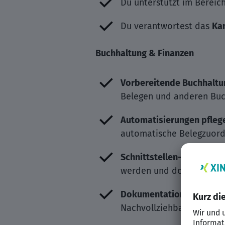
Du unterstützt im Bereic
Du verantwortest das
Ka
Buchhaltung & Finanzen
Vorbereitende Buchhaltu
Belegen und anderen Bu
Automatisierungen pfleg
automatische Belegzuordn
Schnittstellen-Managem
werden und dokumentiers
Dokumentation
: Du doku
Nachvollziehbarkeit zu g