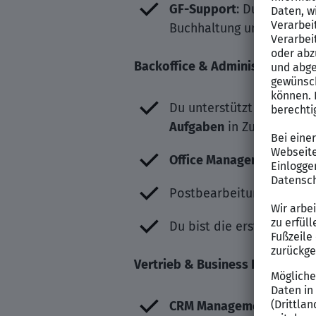
GF-Support
: Du unterstü
Buchhaltung und den Fin
Backoffice & Administration
Du unterstützt die Gesch
Aufgaben
in Zusammenarb
Office Management
: Von 
Postbearbeitung und al
Du bist die erste Anlaufst
Vertrieb & Business Developm
CRM Management
: Du pf