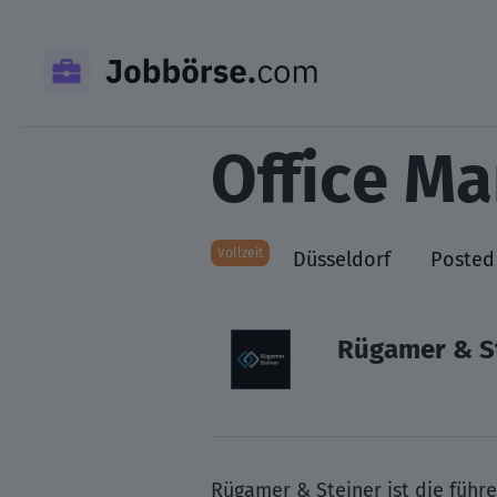
Skip
to
content
Office M
Vollzeit
Düsseldorf
Posted
Rügamer & S
Rügamer & Steiner ist die führ