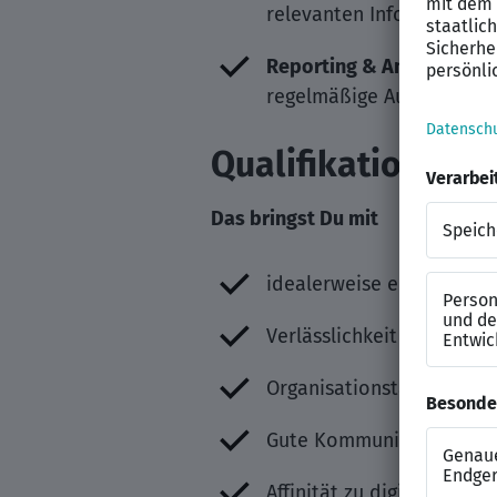
relevanten Informationen
Reporting & Analyse
: Du
regelmäßige Auswertunge
Qualifikation
Das bringst Du mit
idealerweise eine kaufm
Verlässlichkeit und eine
Organisationstalent und s
Gute Kommunikationsfäh
Affinität zu digitalen To