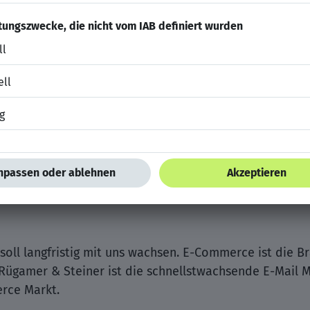
wischen verschiedenen Aufgabenbereichen zu wechseln
ufmännische Prozesse (Buchhaltung & HR)
für das Detail
 soll langfristig mit uns wachsen. E-Commerce ist die B
Rügamer & Steiner ist die schnellstwachsende E-Mail 
rce Markt.