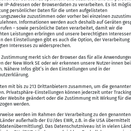
tzt die Geschäftsführung durch organisatorische und ad
anzen
äftsführung beim
Travel Management, Eventplanung und 
eit mit unserer Executive Managerin
Küche über Kaffee bis Snacks– du sorgst für reibungsl
lgemeine
administrative Aufgaben
elle für
interne Organisationsaufgaben
ent
legst und strukturierst unsere Kundendaten im CRM-Syste