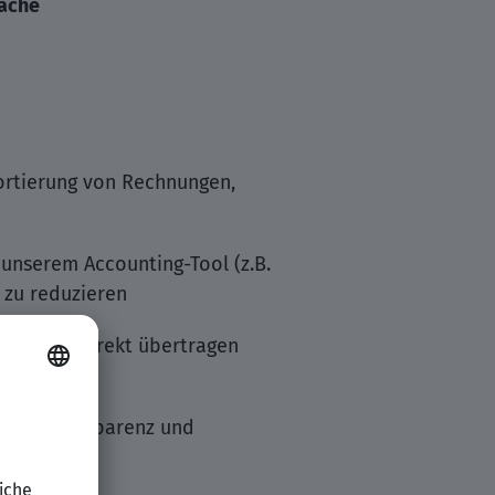
räche
Sortierung von Rechnungen,
 unserem Accounting-Tool (z.B.
 zu reduzieren
n Tools korrekt übertragen
, um Transparenz und