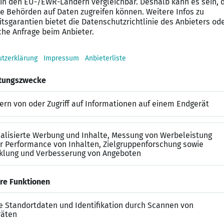
 aktuell sind und unterstützt das Vertriebsteam bei d
 unterstützt bei der Erfassung von Vertriebskennzahlen 
n auf
ännische Ausbildung/Studium oder Vorerfahrung
 hohe Eigenmotivation
trukturierte Arbeitsweise
igkeiten im Team
ols und Prozessen