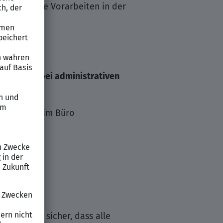
ministrative Vorarbeiten in der
generell bei administrativen
ose Abläufe im Büro
m, stellst sicher, dass alle