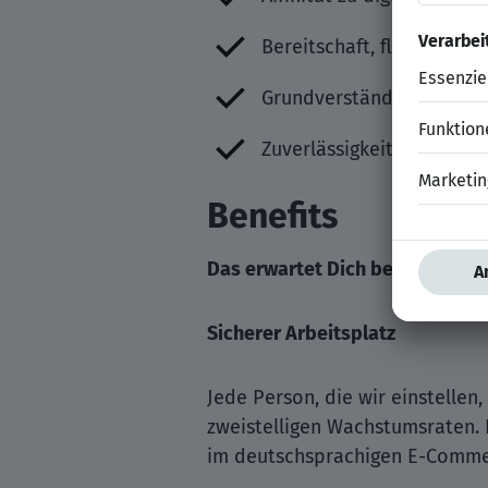
Bereitschaft, flexibel z
Grundverständnis für ka
Zuverlässigkeit und Auge 
Benefits
Das erwartet Dich bei uns
Sicherer Arbeitsplatz
Jede Person, die wir einstellen,
zweistelligen Wachstumsraten. 
im deutschsprachigen E-Comme