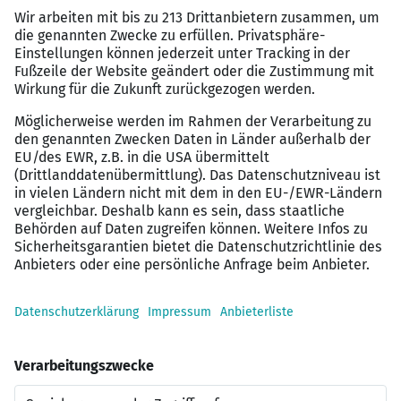
Zuschuss zum Deutschlandticket, betrieblicher
Altersvorsorge und vielfältigen
Gesundheitsangeboten.
Fitness & Wellness: Mit dem EGYM Wellpass
trainieren und entspannen Sie für nur 29,90
€/Monat deutschlandweit in über 8.000
Fitnessstudios – flexibel in Ihrer Freizeit.
Privatpatientenstatus für Sie & Ihre Angehörigen:
Genießen Sie eine exzellente medizinische
Versorgung in unseren Kliniken sowie
vergünstigte ambulante Zusatzversicherungen –
ganz ohne lange Wartezeiten.
Rundum unterstützt mit dem pme
Familienservice: Ob bei der Kinderbetreuung, in
herausfordernden Lebenssituationen oder bei
der Pflege von Angehörigen – wir sind rund um die