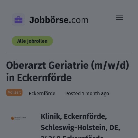
Skip
to
content
Alle Jobrollen
Oberarzt Geriatrie (m/w/d)
in Eckernförde
Vollzeit
Eckernförde
Posted 1 month ago
Klinik, Eckernförde,
Schleswig-Holstein, DE,