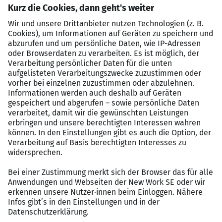
(Geschlecht, Alter, Behinderung, Religion,
Weltanschauung, ethnischer Herkunft, Rasse oder
sexuelle Identität).
Ihre Benefits – Darauf können Sie sich verlassen
Flexibilität, die zu Ihnen passt: Ob Vollzeit,
Teilzeit, verlässliche Dienste oder eine 5-Tage
Woche gestalten Sie Ihre persönliche Work Life
Balance. Ein starkes Team und wertschätzende
Führung warten auf Sie!
Faire & attraktive Vergütung: Ihre Leistung
verdient Anerkennung – deshalb bieten wir Ihnen
Bezahlung nach TV-Ärzte/VKA.
Exklusive geldwerte Vorteile: Profitieren Sie von
unserem Firmenfahrrad-Leasing, exklusiven
Mitarbeiterrabatten bei Top-Marken, einem