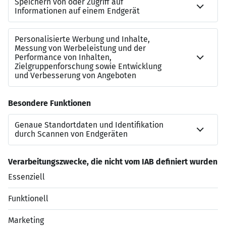
Uhr für Sie da!
Gemeinsam stark – Teamspirit, der verbindet:
Regelmäßige Teambuildings und gemeinsame
Events stärken den Zusammenhalt und sorgen
für gute Stimmung – auch außerhalb des
Arbeitsplatzes.
Kontakt
www.schoen-klinik.de
Jetzt bewerben
Datenschutzerklärung