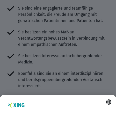
Sie sind eine engagierte und teamfähige
Persönlichkeit, die Freude am Umgang mit
geriatrischen Patientinnen und Patienten hat.
Sie besitzen ein hohes Maß an
Verantwortungsbewusstsein in Verbindung mit
einem empathischen Auftreten.
Sie besitzen Interesse an fachübergreifender
Medizin.
Ebenfalls sind Sie an einem interdisziplinären
und berufsgruppenübergreifenden Austausch
interessiert.
Unsere Stellenausschreibungen richten sich an alle
geeigneten Bewerberinnen und Bewerber (m/w/d)
unabhängig von den Merkmalen des § 1 AGG