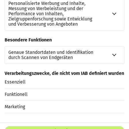
HR sowie Einkauf & Logistik. Jetzt auf “direkt bewerben”
klicken!
Kontakt zu uns
Nicolas Vetter
bewerbung-duesseldorfom@dis-ag.com
+492111792980
Jetzt bewerben
Datenschutzerklärung
Impressum