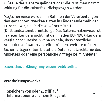
Einen unbefristeten Arbeitsvertrag
Online Zeiterfassung mit Arbeitszeitkonto
Social Events (z.B. unsere Weihnachtsfeier)
Regelmäßige Feedbackgespräche
Umfangreiche Karriereberatung durch die DIS AG
Sie werden Teil des „DIS AG Teams“, das
bedeutet:
abwechslungsreiche Tätigkeiten und eine
einzigartige Teamatmosphäre
Interessiert?
Bei uns wird Ihr Berufsweg zum persönlichen Walk of
Fame – wir bieten Ihnen spannende Perspektiven in den
Bereichen Assistenz & Sekretariat, Marketing, Vertrieb,