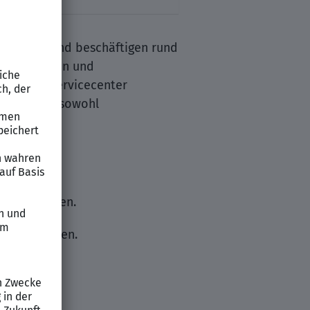
anzGruppe und beschäftigen rund
en für Banken und
en Kundenservicecenter
nehmen wir sowohl
E-Mail.
ervicethemen.
ent zu klären.