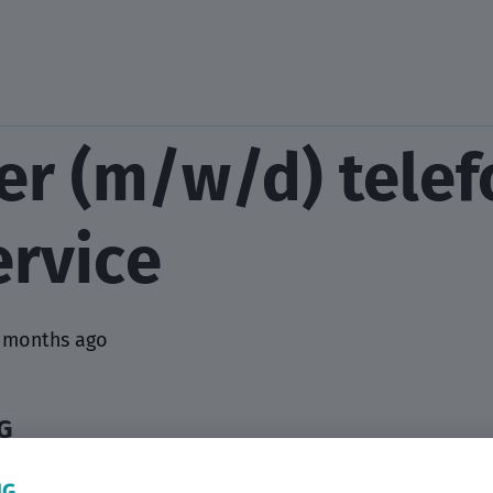
er (m/w/d) telef
rvice
 months ago
G