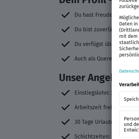
Du hast Freude am Kunden
Du bist zuverlässig, bela
Du verfügst über sichere 
Auch als Quereinsteiger 
Unser Angebot – M
Einstiegslohn: 30.800 €/T
Arbeitszeit frei wählbar
30 Tage Urlaub
Schichtzeiten: Montag bi