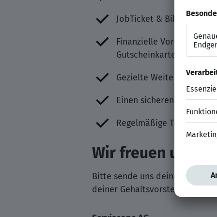
JobTicket & Bike-Leasing 
Finanzielle Vorteile: Kin
Gutscheinkarte-Karte zur
Gezielte Weiterbildungsm
Einen sicheren Arbeitspl
Regelmäßige Team-Events
Wir freuen uns a
Bitte sende uns deine vollstän
deiner Gehaltsvorstellung vor