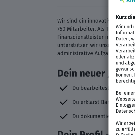
Wir sind ein innovativer Banke
750 Mitarbeiter. Als Tochterge
Finanzdienstleister im Privat-
unterstützen wir unsere Partne
administrative Aufgaben als au
Dein neuer Job be
Du bearbeitest telefonis
Du erklärst Bankprozesse 
Du dokumentierst Gespräc
Dein Profil – Dei