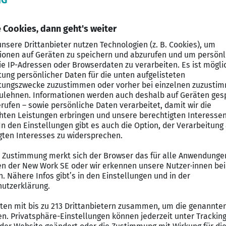
ndienstleister innerhalb der genossenschaftlichen Fin
sellschaft der Atruvia AG bieten wir passgenaue Lösung
 und Firmenkundengeschäft. Mit unserem leistungsstark
r in allen Bereichen des Kundengeschäfts. Dabei über
ch den direkten Kundenkontakt über Telefon, Chat und 
i uns
che Kundenanfragen und unterstützt bei allgemeinen S
verständlich und hilfst den Kunden, ihre Anliegen effizi
he sorgfältig und hältst interne Vorgaben ein.
ne Stärken zählen