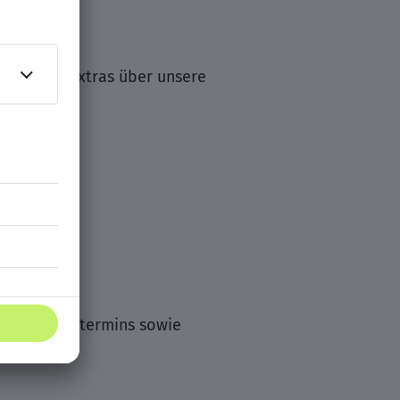
teuerfreie Extras über unsere
cklung
t
n Eintrittstermins sowie