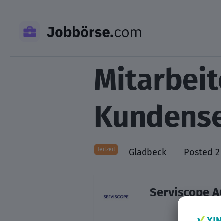
Skip
to
content
Mitarbeit
Kundense
Teilzeit
Gladbeck
Posted 2
Serviscope A