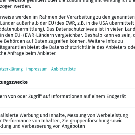
kontakt und arbeitest lösungsorientiert.
stbar und kannst Informationen gut strukturieren.
Deutschkenntnisse in Wort und Schrift.
bist Du bei uns willkommen.
ehr als ein Arbeitsplatz
eilzeit (35 Std./Woche) pro Jahr
: 20–35 Stunden pro Woche
s Sonntag 08 bis 20 Uhr