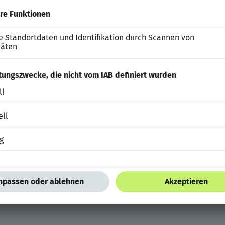
für nachhaltige Mobilität
derbetreuungszuschuss, betriebliche Altersvorsorge & s
 freien Verfügung
öglichkeiten für deine persönliche und fachliche Entwi
atz mit Sinn und Spaß
 & Firmenveranstaltungen für eine starke Gemeinschaf
uf deine Bewerbung!
digen Bewerbungsunterlagen mit Angabe deines früheste
zugsweise
online
.