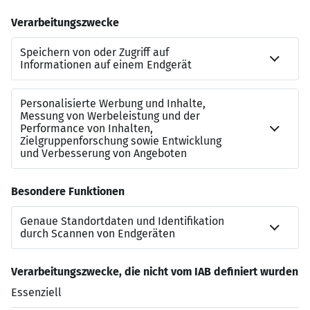
Mitarbeiterangebote, kostenlose Parkplätze,
Firmenevents sowie Jubiläumsgratifikationen.
Klingt das nach einer spannenden
Herausforderung?
Wenn ja, dann freuen wir uns auf Deine Bewerbung.
Bitte bewirb Dich über unser
Bewerber-Portal
.
IEP Technologies GmbH
Kaiserwerther Straße 85c • 40878 Ratingen
www.hoerbiger.com
Jetzt bewerben