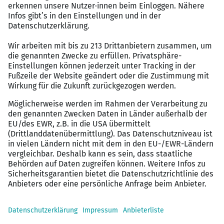
Netzwerks der Safety Business Unit sowie der
HOERBIGER Gruppe.
Vielfältiges Team:
Zusammenarbeit mit
engagierten Kolleg*innen in einem
multinationalen und wertschätzenden Umfeld.
Work-Life-Balance:
Flexible Arbeitszeiten und
hybride Arbeitsmodelle, unterstützt durch
moderne Technologien und Tools.
Unternehmenskultur:
Eine familiäre Atmosphäre
mit starkem Fokus auf Zusammenarbeit und
Eigenverantwortung sowie Innovation und
kontinuierliche Verbesserung.
Zusätzliche Benefits:
Attraktive Vergütung,
betriebliche Altersvorsorge und
Unfallversicherung, Maßnahmen zur
Gesundheitsförderung, Bikeleasing, vergünstigte