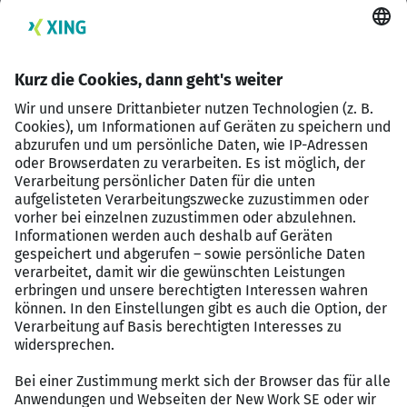
verständlich zu vermitteln.
Ergebnisorientierung:
Potenziale erkennst Du
frühzeitig und verfolgst sie eigenverantwortlich
und konsequent – ganz im Sinne eines echten
„Hunters“.
Sprachkenntnisse:
Du kommunizierst sehr gut auf
Deutsch und hast zudem gute
Englischkenntnisse.
Persönliche Eigenschaften:
Du bist ein
Teamplayer mit einem sicheren Auftreten und
einer ausgeprägten Kommunikationsstärke.
Das kannst Du erwarten
Karrierechancen:
Spannende Möglichkeiten zur
Weiterentwicklung innerhalb des globalen