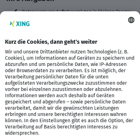
Betreuung von Auftr&auml;gen in kleinen Teams
Mitarbeit bei der Kalkulation,
Auftragspr&uuml;fung und -best&auml;tigung
Abrechnung und Nachkalkulation
Pr&uuml;fung der technischen Machbarkeit und
technische Beratung von Kunden
Schnittstelle zwischen Vertrieb, technischem
B&uuml;ro und Produktion
Unterst&uuml;tzung des Vertriebs
Ihr Profil
abgeschlossene technische oder
kaufm&auml;nnische Ausbildung in der