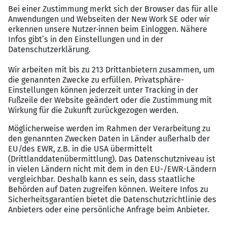
Baubranche, z. B. zum Bauzeichner, Bautechniker
oder Bauingenieur (m/w/d)
zuverl&auml;ssig und belastbar sowie
eigenst&auml;ndige und strukturierte
Arbeitsweise
kommunikations- und teamf&auml;hig
gute MS Office-Kenntnisse
direkt nach der Ausbildung &ndash; kein
Problem, bei uns gibt es eine umfassende
Einarbeitung
Wir bieten
faire Verg&uuml;tung und attraktive
Arbeitszeiten