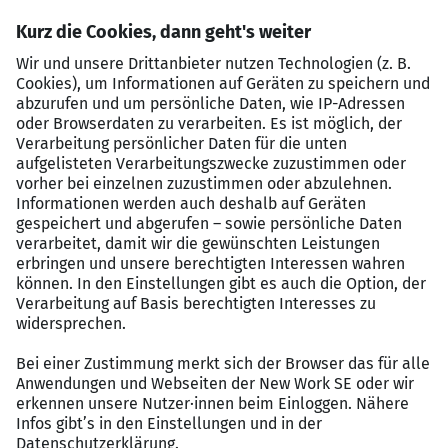
Versierte Kenntnisse im Umgang mit dem MS
Office-Paket sowie in SAP/R3
Gute Deutsch- und Englischkenntnisse in Wort
und Schrift
Ausgeprägte Kommunikationsfähigkeit
Strukturierte und selbstständige Arbeitsweise
Weitere Details:
Vertragsart: Zeitarbeit, (40 Stunden/Woche)
Branche: Medizintechnik
Karrierestufe: Professional/Experienced
Gehaltsrahmen: 45.000 bis 50.000 EUR/Jahr