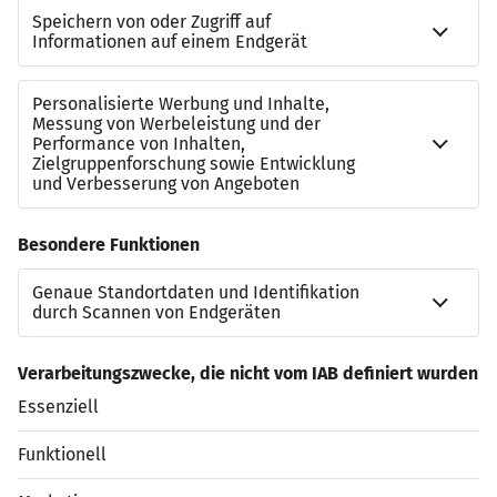
Für einen ersten vertraulichen Kontakt steht Ihnen
Florian Branco dos Santos
(Tel
+49 (0) 721 16158-41
)
gerne zur Verfügung. Wir freuen uns auf Ihre Bewerbung
per Online-Formular oder unter Angabe der
Referenznummer 12-241430 per E-Mail an:
office.karlsruhe@amadeus-fire.de
.
Amadeus Fire AG
Niederlassung Karlsruhe
Ostring 6
76131 Karlsruhe
Jetzt bewerben