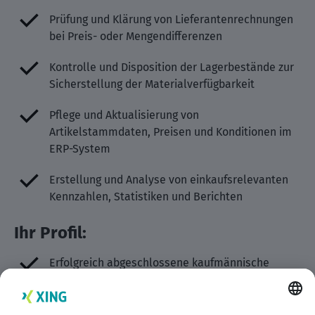
Prüfung und Klärung von Lieferantenrechnungen
bei Preis- oder Mengendifferenzen
Kontrolle und Disposition der Lagerbestände zur
Sicherstellung der Materialverfügbarkeit
Pflege und Aktualisierung von
Artikelstammdaten, Preisen und Konditionen im
ERP-System
Erstellung und Analyse von einkaufsrelevanten
Kennzahlen, Statistiken und Berichten
Ihr Profil:
Erfolgreich abgeschlossene kaufmännische
Berufsausbildung oder mehrjährige Berufspraxis
im Einkauf