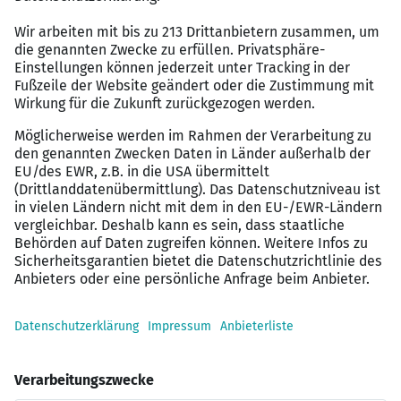
Amadeus Fire ist Ihr spezialisierter
Personaldienstleister im kaufmännischen und IT-
Bereich. An über 20 Standorten bundesweit finden
täglich Fach- und Führungskräfte mit unserer Hilfe eine
neue berufliche Herausforderung.
Ihre Vorteile in der Zusammenarbeit
mit Amadeus Fire:
Ohne Anschreiben einfach bewerben
Persönliche Betreuung und Coaching
Eine Bewerbung, zahlreiche Möglichkeiten
35 Jahre Erfahrung
100% kostenlos für Bewerber