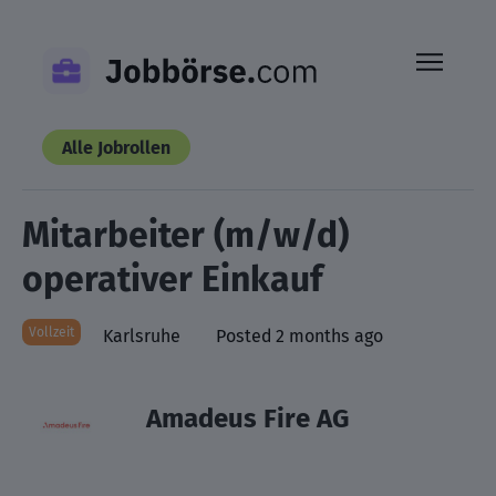
Skip
to
content
Alle Jobrollen
Mitarbeiter (m/w/d)
operativer Einkauf
Vollzeit
Karlsruhe
Posted 2 months ago
Amadeus Fire AG