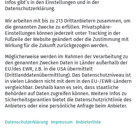
Modern ausgestatteter Arbeitsplatz in Frankfurt
am Main
Attraktives Vergütungspaket
Flexible Arbeitszeiten und Möglichkeiten zum
mobilen Arbeiten
Flache Hierarchien und kurze Entscheidungswege
Kollegiales und wertschätzendes Arbeitsumfeld
Betriebliche Altersvorsorge sowie weitere
attraktive Zusatzleistungen
Regelmäßige Weiterbildungs- und
Qualifizierungsangebote
Gute Verkehrsanbindung und zentrale Lage in