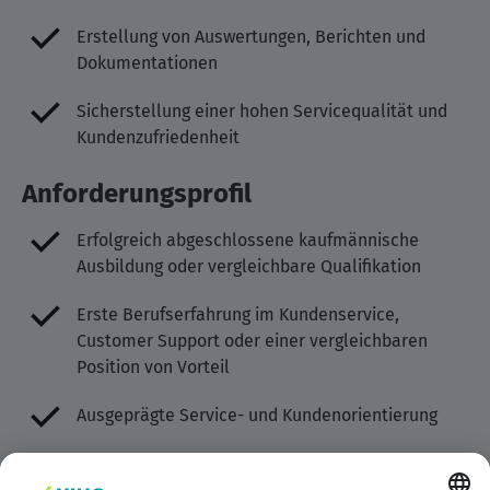
Erstellung von Auswertungen, Berichten und
Dokumentationen
Sicherstellung einer hohen Servicequalität und
Kundenzufriedenheit
Anforderungsprofil
Erfolgreich abgeschlossene kaufmännische
Ausbildung oder vergleichbare Qualifikation
Erste Berufserfahrung im Kundenservice,
Customer Support oder einer vergleichbaren
Position von Vorteil
Ausgeprägte Service- und Kundenorientierung
Kommunikationsstärke sowie freundliches und
professionelles Auftreten