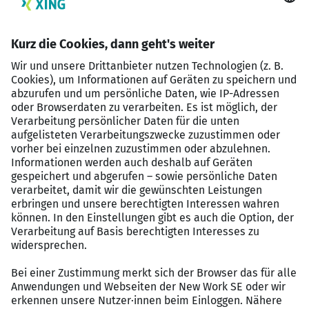
Strukturierte, selbstständige und
lösungsorientierte Arbeitsweise
Sicherer Umgang mit den gängigen MS-Office-
Anwendungen
Gute Deutschkenntnisse in Wort und Schrift,
weitere Sprachkenntnisse von Vorteil
Teamfähigkeit und hohe Einsatzbereitschaft
Vergütungspaket
Unbefristete Festanstellung in einem
zukunftssicheren Unternehmen
Strukturierte Einarbeitung und individuelle
Entwicklungsmöglichkeiten