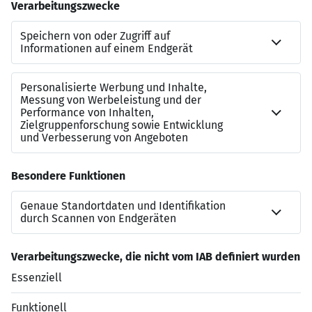
Frankfurt am Main
Kontakt
Kerim Acar
Referenznummer
JN-062026-7035207
Beraterkontakt
+49 1733803715
Jetzt bewerben