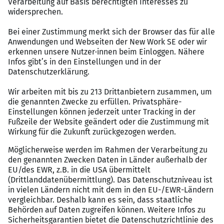
Vergütungspaket
Unbefristete Festanstellung bei einem
erfolgreichen und zukunftsorientierten
Unternehmen
Attraktive Vergütung inklusive zusätzlicher
Sozialleistungen
Flexible Arbeitszeiten und Möglichkeit zum
mobilen Arbeiten
Umfangreiche Einarbeitung und individuelle
Weiterbildungsmöglichkeiten
Moderne Büroräumlichkeiten in Frankfurt am
Main mit guter Verkehrsanbindung
Kollegiales Team mit kurzen Entscheidungswegen