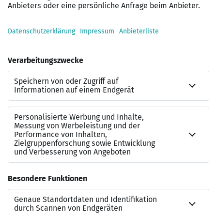
Betriebliche Altersvorsorge und weitere
attraktive Mitarbeiterangebote
Langfristige Perspektive in einem stabilen und
international geprägten Umfeld
Kontakt
Kerim Acar
Referenznummer
JN-062026-7035216
Beraterkontakt
+49 1733803715