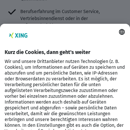
Berufserfahrung im Customer Service,
Vertriebsinnendienst oder in der
Auftragsabwicklung
Sicherer Umgang mit ERP-Systemen sowie den
gängigen MS-Office-Anwendungen
Ausgeprägte Kunden- und Serviceorientierung
Strukturierte, sorgfältige und selbstständige
Arbeitsweise
Hohe Kommunikationsfähigkeit sowie Freude an
der Zusammenarbeit mit unterschiedlichen
Ansprechpartnern
Gute Deutschkenntnisse in Wort und Schrift,
Englischkenntnisse von Vorteil