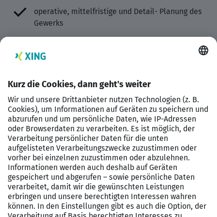
operative, mittelfristige und Detail- Planung des
Gewerks
Mitarbeitende anleiten und koordinieren zur
Bewältigung der anstehenden Arbeitsaufgaben
Verantwortung für die termin- und
qualitätsgerechte Abarbeitung der Aufgaben
Durchführen der Belehrungen und
Unterweisungen von Mitarbeitenden
Koordinierung von Aus- und
Weiterbildungsmaßnahmen für die
Mitarbeitenden
Ausbildung von Lehrlingen im Bereich Schiffbau
und Schlosserei