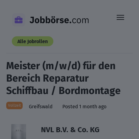
Skip
to
content
Alle Jobrollen
Meister (m/w/d) für den
Bereich Reparatur
Schiffbau / Bordmontage
Vollzeit
Greifswald
Posted 1 month ago
NVL B.V. & Co. KG