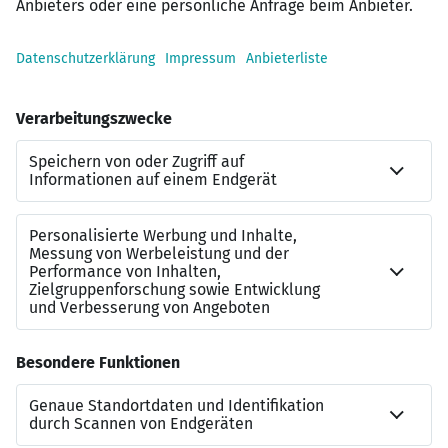
sicheres und korrektes Auftreten
Sicherer Umgang mit MS-Office-Anwendungen
Zielstrebig und Lösungsorientiert
Einsatzbereitschaft, Flexibilität und
Teamfähigkeit werden vorausgesetzt
Wir bei der NVL setzen auf eine sturmerprobte Crew, in
der sich jeder auf jeden verlassen kann. Deshalb fördern
wir ein Arbeitsumfeld, das zum Bleiben einlädt, und
bieten Ankermöglichkeiten wie spannende
Entwicklungschancen in weiterführende Aufgaben
innerhalb der gesamten NVL. Natürlich begleiten wir Sie
auf Ihrem Weg bei uns mit gezielten
Personalentwicklungsmaßnahmen, von denen wir Ihnen
gerne im persönlichen Gespräch erzählen.