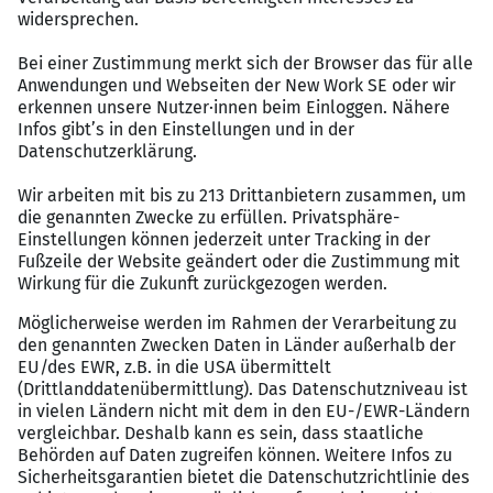
Durchführen von Absprachen mit anderen
Arbeitsbereichen und Fremdfirmen
Das haben Sie im Gepäck
Abschluss als Meister oder eines äquivalenten
Abschlusses im Bereich Schiffbau / Stahlbau bzw.
die Bereitschaft, diesen Abschluss zu erlangen,
werden vorausgesetzt
Erfahrungen als Führungskraft oder
Vorarbeitertätigkeiten
mehrjährige Berufserfahrung als Schiffbauer oder
Schlosser wären wünschenswert
Kenntnisse über Schweißverfahren sind
vorteilhaft
Führungskompetenz, Durchsetzungsvermögen,