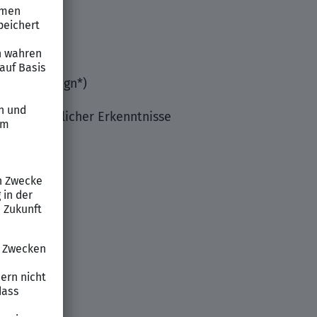
Patienten (gn*)
ssenschaftlicher Erkenntnisse