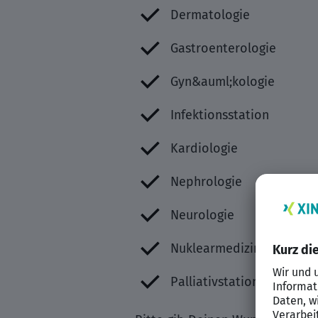
Dermatologie
Gastroenterologie
Gyn&auml;kologie
Infektionsstation
Kardiologie
Nephrologie
Neurologie
Nuklearmedizin
Palliativstation