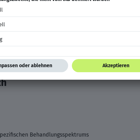
l;lder, Pflegedienstleitung, T.
Du auf unserer Karriere-Landingpage.
GEN
ch
pezifischen Behandlungsspektrums