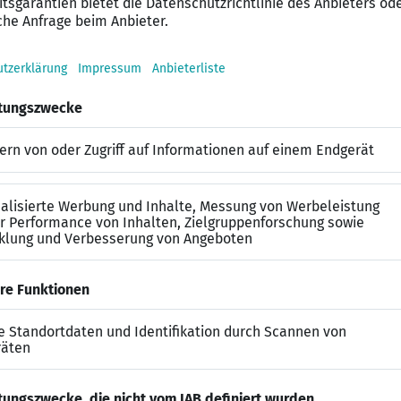
langestaltung im Rahmen eines 3-Monatsdienstplans
pezialisierung und Kompetenzerweiterung im station&a
 Einstieg bei uns zu erleichtern
nverbindlichen Hospitation
stige Kinderbetreuung in pers&ouml;nlichen Notfallsitu
Rahmen des betrieblichen Gesundheitsmanagements in
ml;hrung
am, das fachliche Herausforderungen gemeinsam souver