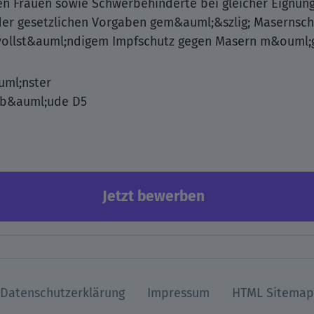
en Frauen sowie Schwerbehinderte bei gleicher Eignun
der gesetzlichen Vorgaben gem&auml;&szlig; Masernschu
 vollst&auml;ndigem Impfschutz gegen Masern m&ouml;g
uml;nster
eb&auml;ude D5
Jetzt bewerben
Datenschutzerklärung
Impressum
HTML Sitemap