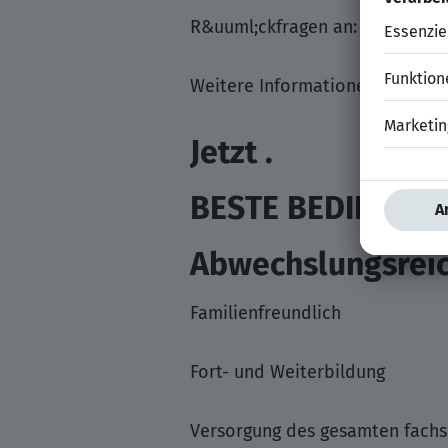
R&uuml;ckfragen an: Katja M&uum
Weitere Informationen findest 
Jetzt .
BESTE BEDINGUN
Abwechslungsrei
Familienfreundlich
Fort- und Weiterbildung
Versorgung des gesamten fachs