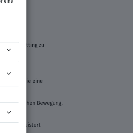
uml;ren Setting zu
ationen sowie eine
 den Bereichen Bewegung,
&auml;n meistert