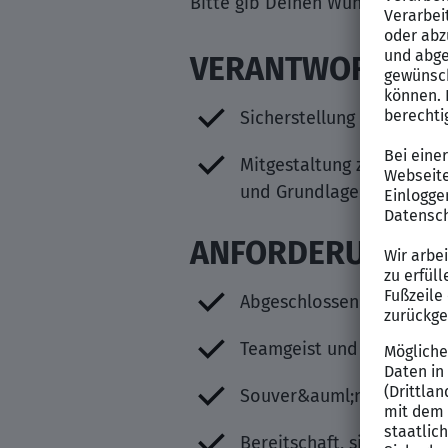
Bitte gib Deinen Wunschbereic
VERANTWORTUNG
Sicherstellung einer qua
Mitgestaltung zukunftsf&
und Grundlagen
ANFORDERUNGEN
Abgeschlossene Ausbildun
Teamgeist und Verantwor
Souver&auml;nes und emp
Bereitschaft, sich breit 