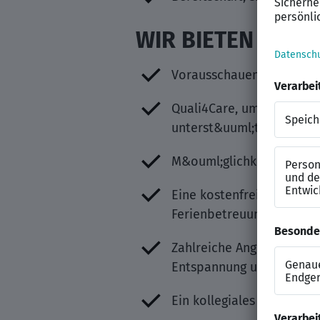
WIR BIETEN
Vorausschauende Dienstp
Quali4Care, um bei der S
unterst&uuml;tzen und den
M&ouml;glichkeit einer u
Eine kostenfreie, kurzfri
Ferienbetreuung
Zahlreiche Angebote im 
Entspannung und Ern&au
Ein kollegiales Pflegete