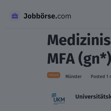
Skip
to
content
Medizinis
MFA (gn*)
Vollzeit
Münster
Posted 1 
Universitäts