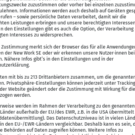
h in der Bewerbung an!
SVOLLE AUFGABEN
litativ hochwertigen Versorgung und Betreuung unserer 
auml;higer Pflege unter Ber&uuml;cksichtigung pflegewi
g zum Medizinischen Fachangestellten / MFA (gn*)
tungsbewusstsein
athisches Auftreten
gef&auml;chert weiterzuentwickeln