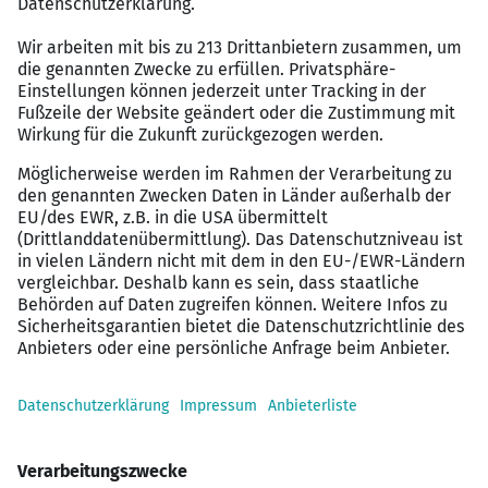
Teamfähigkeit und Engagement.
Vergütungspaket
Arbeit in einem modernen und professionellen
Umfeld in München.
Möglichkeit, wertvolle Erfahrungen im Bereich
Engineering & Manufacturing zu sammeln.
Ein temporäres Arbeitsverhältnis mit
abwechslungsreichen Aufgaben.
3-Schicht Betrieb
Nutzen Sie diese Gelegenheit, Teil eines renommierten
Unternehmens in der Media & Agency-Branche zu
werden. Bewerben Sie sich jetzt und bringen Sie Ihre
Karriere auf die nächste Stufe!