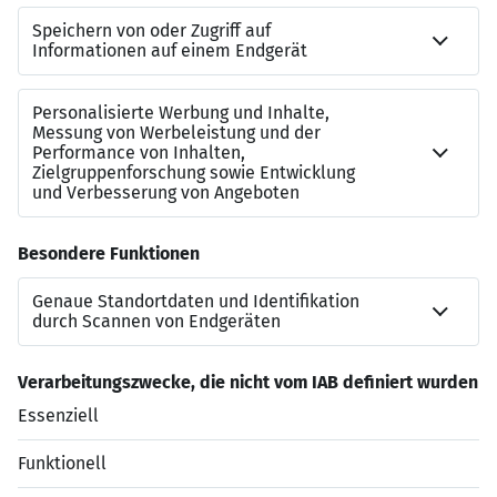
Kontakt
Valdrin Isufi
Referenznummer
JN-062026-7033771
Beraterkontakt
+49895587958300
Jetzt bewerben