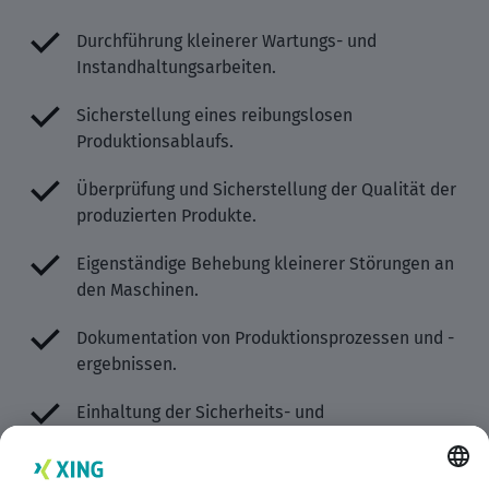
Durchführung kleinerer Wartungs- und
Instandhaltungsarbeiten.
Sicherstellung eines reibungslosen
Produktionsablaufs.
Überprüfung und Sicherstellung der Qualität der
produzierten Produkte.
Eigenständige Behebung kleinerer Störungen an
den Maschinen.
Dokumentation von Produktionsprozessen und -
ergebnissen.
Einhaltung der Sicherheits- und
Qualitätsstandards.
Zusammenarbeit mit anderen Abteilungen, um