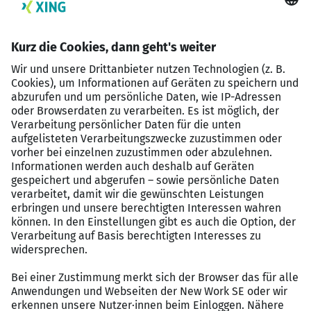
Kommunikation
Interesse an digitalen Trends und KI-gestützten
Arbeitsweisen
Eigeninitiative und Lust, Dinge aktiv aufzubauen
Strukturierte und selbstständige Arbeitsweise
Verständnis dafür, wie man Menschen begeistert
und erreicht
Ob klassische Marketingausbildung, Studium oder
Quereinstieg mit Praxiserfahrung – entscheidend ist für
uns, dass du motiviert bist und Verantwortung
übernehmen möchtest.
Das bieten wir dir: