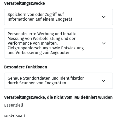
Dann freuen wir uns auf deine Bewerbung oder ein
unkompliziertes erstes Gespräch.
Ansprechpartner:
Arnd Gesatzki
Tel. +49 203 51921047
Mobil +49 170 6783312
E-Mail:
gesatzki@regh.de
Regh Holding GmbH
Hölscherstr.29
47167 Duisburg
Jetzt bewerben