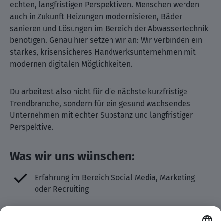
echten, langfristigen Perspektiven. Menschen werden
auch in Zukunft Heizungen modernisieren, Bäder
sanieren und Lösungen im Bereich der Abwassertechnik
benötigen. Genau hier setzen wir an: Wir verbinden ein
starkes, krisensicheres Handwerksunternehmen mit
modernen digitalen Möglichkeiten.
Du arbeitest also nicht für die nächste kurzfristige
Trendbranche, sondern für ein gesund wachsendes
Unternehmen mit echter Substanz und langfristiger
Perspektive.
Was wir uns wünschen:
Erfahrung im Bereich Social Media, Marketing
oder Recruiting
Kreativität und Gespür für moderne