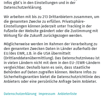
Sicheren Arbeitsplatz in einem erfolgreichen
Unternehmen
Zukunftsstarke Branche mit langfristiger
Perspektive
Viel Gestaltungsspielraum und direkte
Zusammenarbeit mit der Geschäftsleitung
Möglichkeit, einen gesamten Bereich
eigenständig mit aufzubauen
Moderne Arbeitsmittel und Offenheit für neue
Ideen
Kurze Entscheidungswege
Wertschätzendes und familiäres Arbeitsumfeld
Interesse?