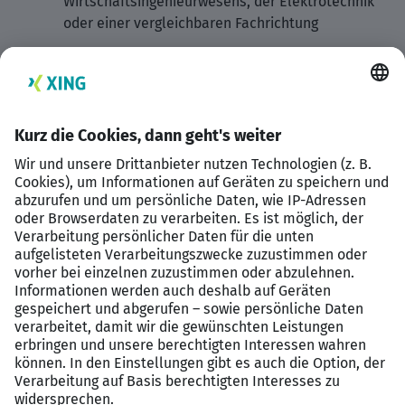
Wirtschaftsingenieurwesens, der Elektrotechnik
oder einer vergleichbaren Fachrichtung
Berufserfahrung im technischen
Projektmanagement, idealerweise im Umfeld
komplexer technischer Systeme oder der
Verteidigungsindustrie
Erfahrung in der Durchführung oder Steuerung
von ILS-/IPS-Projekten
Sehr gute Deutsch- und Englischkenntnisse in
Wort und Schrift
Sicherer Umgang mit gängigen
Projektmanagement- und Kollaborationstools
Strukturierte, eigenständige und
lösungsorientierte Arbeitsweise