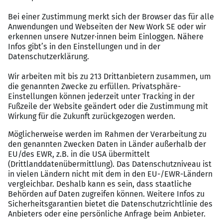
Ausgeprägte Kommunikations- und
Koordinationsfähigkeit
Hohes technisches Verständnis sowie
analytisches Denkvermögen
Engagierten Ingenieuren bietet diese Stelle eine
interessante und herausfordernde berufliche Aufgaben.
Die Anstellung bei INGSERV und die damit verbundene
projektbezogenen Tätigkeit im Rahmen der
Arbeitnehmerüberlassung bietet gute Optionen für
einen qualifizierten Einstieg bei einem führenden
Unternehmen der wehrtechnischen Industrie in
München-Allach.
Ihre Perspektive für die Zukunft:
Abwechslungsreiche, verantwortungsvolle und
herausfordernde Aufgaben