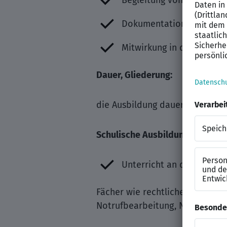
Begleitung von Einsätzen 
Dokumentation von eins
Mitwirkung in der Datenve
Dauer, Gliederung:
die Ausbildung dauert 3 Jahre, 
Schulische Ausbildung:
Unterricht an der Berufs
Fächer wie rechtliche Grundlag
Notrufbearbeitung, Notfalleins