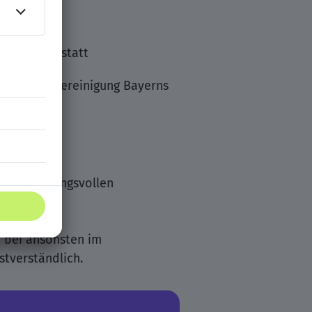
Brandschutz statt
närztliche Vereinigung Bayerns
verantwortungsvollen
n bei ansonsten im
stverständlich.