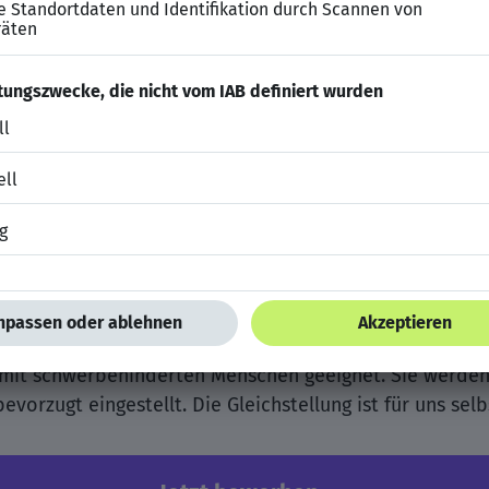
 in der Integrierten Leitstelle beim Amt für Zivil- und 
gsdienst, Krankenhaus, Polizei-Einsatzzentrale, Kasse
 der Ausbildung unter anderem:
nlicher Eignung einen interessanten, vielseitigen und 
dernen Dienstleistungsbehörde
ng mit schwerbehinderten Menschen geeignet. Sie werde
vorzugt eingestellt. Die Gleichstellung ist für uns selb