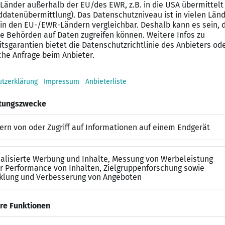
aus der Integrierten Leitstelle heraus
atzbezogenen Informationen
rsorgung einer Integrierten Leitstelle
beginnt am 1. September und ist in schulische und prak
fachschule für Leitstellenwesen in München
en; psychische und physische Gesunderhaltung, EDV- und
ätze disponieren und begleiten