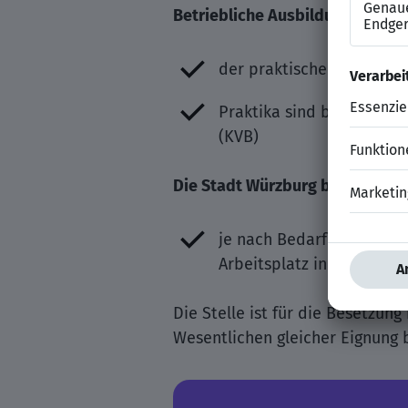
Betriebliche Ausbildung:
der praktische Teil findet
Praktika sind beim Rettun
(KVB)
Die Stadt Würzburg bietet nach
je nach Bedarf und persö
Arbeitsplatz in einer mo
Die Stelle ist für die Besetzu
Wesentlichen gleicher Eignung be