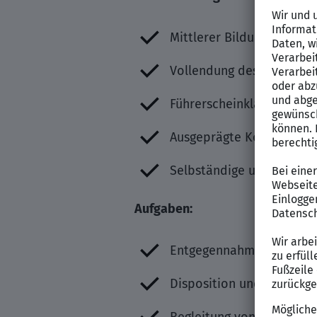
Mittlerer Bildungsabschl
Vollendung des 18. Lebe
Führerscheinklasse B wü
Ausgeprägte Kommunikati
Selbständige und zielorie
Aufgaben:
Entgegennahme des Notrufe
Disposition und Alarmier