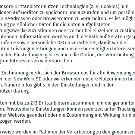
uss
nsjahres zum Ausbildungsbeginn
nschenswert
onsfähigkeit und Spaß an der Arbeit im Team
ntierte Arbeitsweise
s 112 in einer Integrierten Leitstelle
ung von Einsatzkräften von Feuerwehr, Rettungsdienst