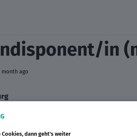
lendisponent/in 
1 month ago
urg