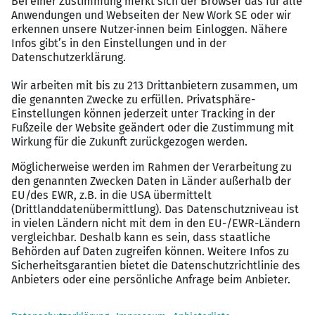
und Handeln
Freude am Umgang mit Menschen und Teamgeist
Unser Angebot
Bessere Work-Life-Balance durch
Vertrauensarbeitszeit in Kombination mit
Arbeitszeitkonto /- 40 Stunden. Mobiles Arbeiten
möglich
Verpflegungsmöglichkeiten, z. B. Casino,
Essensgutscheine
Übertarifliche Leistungen z. B. 13.
Monatseinkommen, Auslösung 45,00 €,
Verpflegungszuschuss 8,00 € – 15,00 €