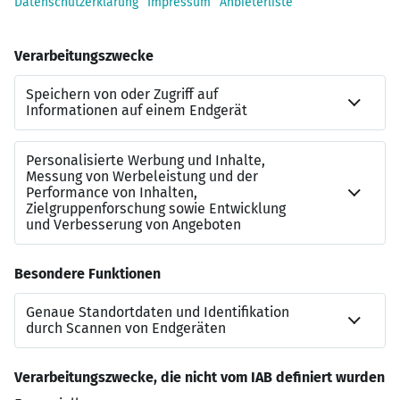
Ergebnisbeteiligung bzw. Prämie und zusätzliches
Urlaubsgeld
Betriebliche Altersvorsorge
Vielfältige Weiterbildungsmöglichkeiten durch
unsere LEONHARD WEISS-Akademie
Betriebliches Gesundheitsmanagement
Vielfältige Mitarbeiterrabatte und
Fitnesskooperationen z. B. Hansefit
Firmenevents wie z. B. Ausflüge, Sommerfest,
Weihnachtsfeier
Firmenwagen mit privater Nutzung
Jetzt bewerben