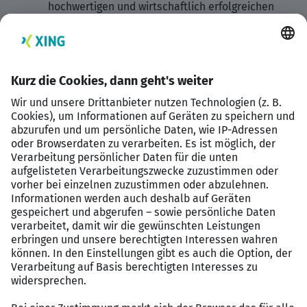
hochwertigen und wirtschaftlich erfolgreichen
Abwicklung unserer Großprojekte im
Infrastrukturabereich.
Ihr Profil
Abgeschlossenes Studium im Bereich
Bauingenieurwesen, Wirtschaftsingenieurwesen
oder vergleichbare Qualifikation mit mehrjähriger
Führungserfahrung in einer ähnlichen Position
Sicheres Auftreten, hohe Kommunikations-,
Beratungs- und Sozialkompetenz und versierter
Umgang mit Kunden und externen
Ansprechpartnern
Analytische und strategische Arbeitsweise mit
hohem Qualitätsbewusstsein und
unternehmerischem, eigeninitiativem Denken