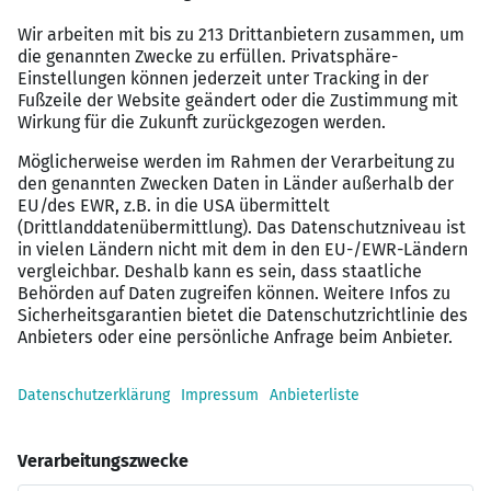
Unternehmerisches Denken und Handeln
Unsere Benefits
Einen modernen und zukunftssicheren
Arbeitsplatz mit flexiblen Arbeitszeiten
Einen jährlichen Erholungsurlaub von 32 Tagen (+
24.12. + 31.12. + Faschingsdienstag)
Eine attraktive Vergütung mit mindestens 13,5
Monatsgehältern
Vermögenswirksame Leistungen und eine
arbeitgeberfinanzierte betriebliche
Altersvorsorge
Ein betriebliches Gesundheitsmanagement und
die Möglichkeit zum E-Bike-Leasing