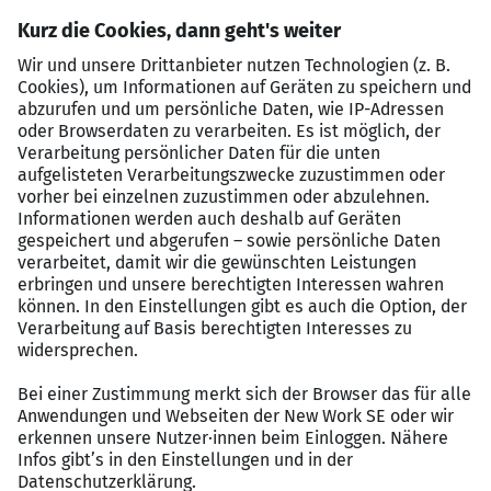
Mitwirkung bei der Planung und Durchführung
strategischer Projekte
Das bringen Sie mit
Sparkassenbetriebswirt/-in bzw.
wirtschaftswissenschaftlicher Abschluss an einer
anerkannten Hochschule
Mehrjährige Führungserfahrung
Ausgeprägte Fachkompetenz im Aktivgeschäft
Starke Kunden- und Qualitätsorientierung sowie
effiziente Prozessgestaltung
Ausgeprägte analytische, strategische und
konzeptionelle Fähigkeiten