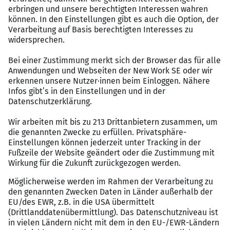
Erfahrung in der Führung von Mitarbeitenden oder
fachlicher Steuerung
Gute Kenntnisse energiewirtschaftlicher Prozesse
und regulatorischer Rahmenbedingungen
Sicheres Verständnis für IT-Systeme und
prozessuale Zusammenhänge, speziell
SAP‑IS‑U‑/SAP‑CI
Fließende Deutschkenntnisse
Unser Angebot
Verantwortungsvolle Führungsrolle mit Einfluss
auf zentrale Kernprozesse
Sicheres Arbeitsumfeld in einem etablierten
Unternehmen der Energiewirtschaft