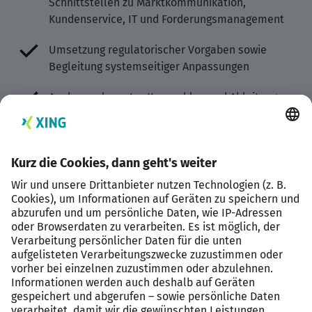
Schnittstellen zu Marktkommunikation,
Kundenservice, IT und Forderungsmanagement
Umsetzung regulatorischer Vorgaben sowie
Begleitung systemseitiger Anpassungen
Analyse relevanter Kennzahlen und Ableitung von
Maßnahmen zur Effizienz- und
Qualitätssteigerung
Ihr Profil
Abgeschlossenes Studium oder kaufmännische
oder energiewirtschaftliche Ausbildung mit
Weiterbildung
Mehrjährige Berufserfahrung in der
Energiewirtschaft, idealerweise in Abrechnung,
Marktkommunikation oder Prozessmanagement