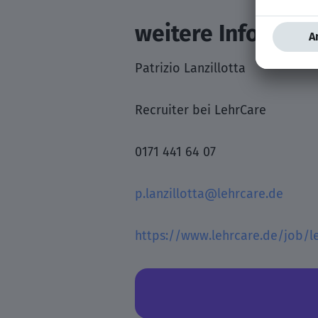
weitere Informati
Patrizio Lanzillotta
Recruiter bei LehrCare
0171 441 64 07
p.lanzillotta@lehrcare.de
https://www.lehrcare.de/job/le