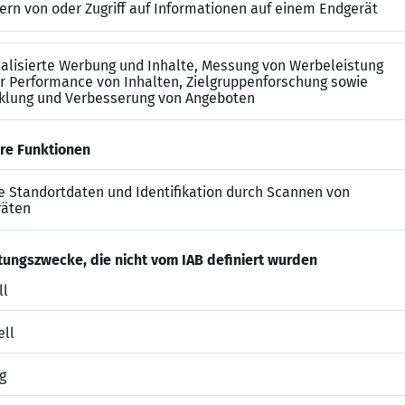
 Ihnen:
ellung in Voll- oder Teilzeit,
g (Bitte um Gehaltswunsch), BA, vermögenswirksame Lei
tzlich frei an Heiligabend und Silvester,
eitung mit individuellem Onboarding,
iterbildungsangebote, auch im pädagogischen Bereich,
fits und betriebliche Zusatzleistungen,
ohnungssuche oder Übergangswohnmöglichkeit.