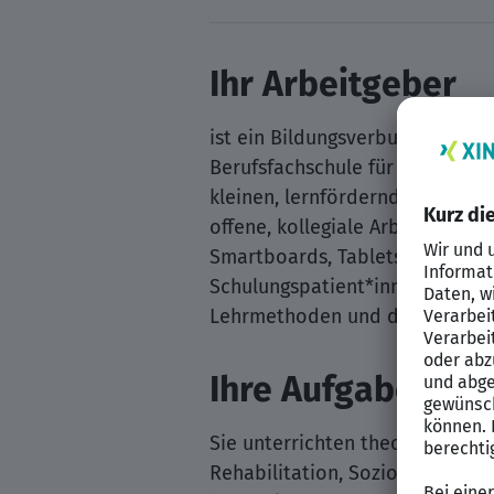
Ihr Arbeitgeber
ist ein Bildungsverbund, der me
Berufsfachschule für Podologie
kleinen, lernfördernden Gruppe
offene, kollegiale Arbeitsatmos
Smartboards, Tablets und Praxi
Schulungspatient*innen zusätzl
Lehrmethoden und digitale Bil
Ihre Aufgaben:
Sie unterrichten theoretische u
Rehabilitation, Soziologie, all