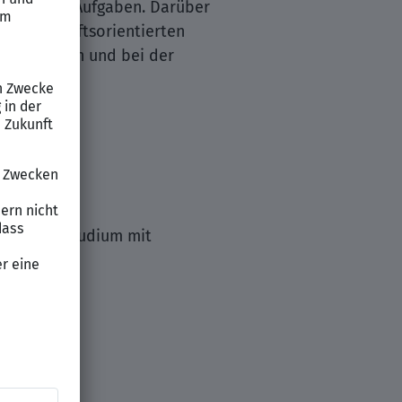
istrative Aufgaben. Darüber
iner zukunftsorientierten
ehrmethoden und bei der
Hochschulstudium mit