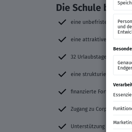
Die Schule bietet
eine unbefristete Festanst
eine attraktive Vergütun
32 Urlaubstage sowie zusä
eine strukturierte Einarb
finanzierte Fort- und We
Zugang zu Corporate Bene
Unterstützung bei der W