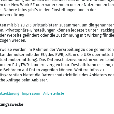
em übernehmen Sie organisatorische und leichte admin
rentwicklung des Curriculums sowie an der Gestaltung e
e können Sie sich auch bei der Einführung digitaler L
t sich von Ihnen:
 Ausbildung in Podologie,
gische Zusatzqualifikation oder ein abgeschlossenes 
kt (z. B. Medizinpädagogik),
rufserfahrung in der Podologie,
ng für moderne Lehr- und Lernkonzepte.