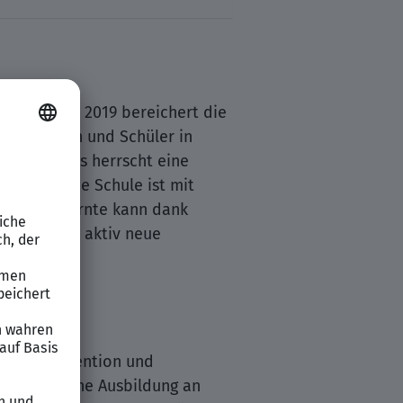
reibt. Seit 2019 bereichert die
chülerinnen und Schüler in
kräften. Es herrscht eine
tiative. Die Schule ist mit
etisch Erlernte kann dank
ule fördert aktiv neue
(z. B. Prävention und
die praktische Ausbildung an