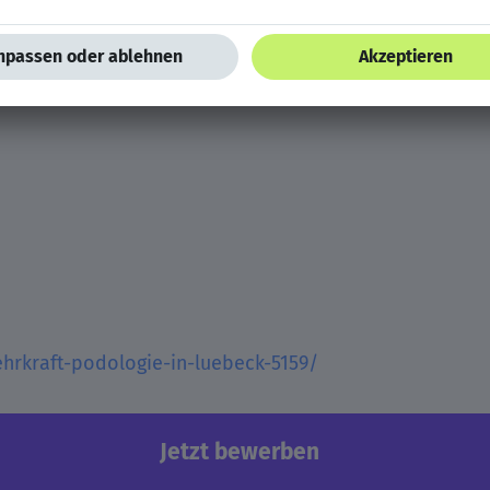
onen erhalten Sie bei:
hrkraft-podologie-in-luebeck-5159/
Jetzt bewerben