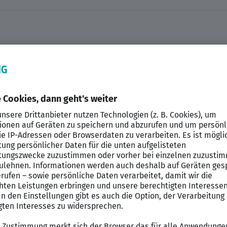
hrere Berufsbildende Schulen in Schleswig-Holstein bet
 das Bildungsangebot des Trägers und bildet etwa 75 S
n aus. Das engagierte Team besteht aus erfahrenen Lehr
phäre mit flachen Hierarchien und viel Raum für Eigenini
sräumen mit Podologiestühlen ausgestattet. Das theor
ich praktisch erprobt und angewendet werden. Die Sch
dungskonzepte.
nd fachpraktische Inhalte in der Podologie-Ausbildung 
gemeine oder spezielle Krankheitslehre) und begleiten 