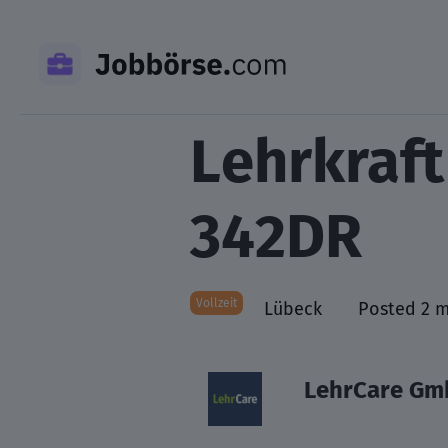
Skip
to
content
Lehrkraft
342DR
Vollzeit
Lübeck
Posted 2 
LehrCare Gm