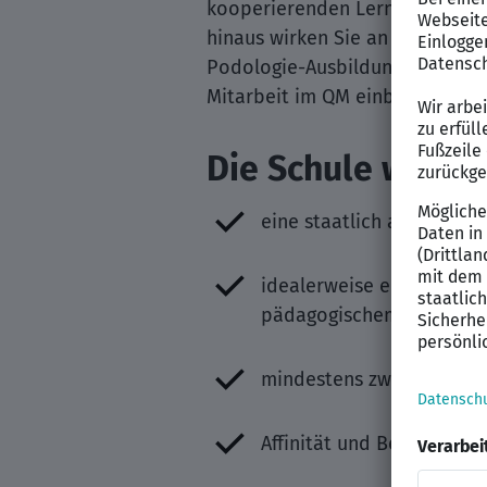
kooperierenden Lernorten. Zud
hinaus wirken Sie an der Weite
Podologie-Ausbildung mit. Gern
Mitarbeit im QM einbringen.
Die Schule wünsch
eine staatlich anerkannte
idealerweise eine pädago
pädagogischem Schwerpun
mindestens zwei Jahre Be
Affinität und Begeisteru