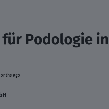
 für Podologie i
months ago
bH