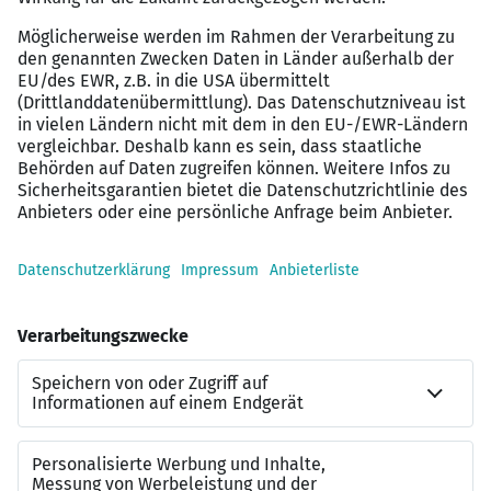
Vergütung
Flexible Arbeitszeitmodelle und Homeoffice nach
Absprache
30 Urlaubstage und zusätzliche Benefits
Weiterbildungsmöglichkeiten und gezielte
Förderung
Kollegiale Atmosphäre in einem modernen
Arbeitsumfeld
Interessiert?
Der Masterplan für Ihre Karriere: Wir finden genau den
Job, der zu Ihnen passt. Jetzt auf “Zur Arbeitgeber-
Website” klicken! Wir freuen uns über die Bewerbung
von Menschen, die zur Vielfalt unseres Unternehmens