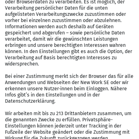
Vertriebsprozessen
Ihr Profil
Abgeschlossene Ausbildung als Kaufmann für
Versicherungen und Finanzen (m/w/d) oder
vergleichbar
Erfahrung im Kompositgeschäft wünschenswert
Kommunikationsstärke und Freude am
telefonischen Kundenkontakt
Interesse an digitalen Prozessen
Selbstständige, zuverlässige Arbeitsweise
Perspektiven
Unbefristete Festanstellung mit attraktiver