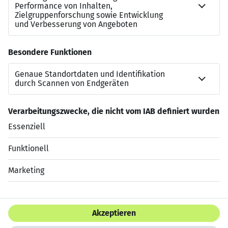
beitragen.
Kontakt zu uns
Jonas Lange
Bewerbung-DuesseldorfFS@dis-ag.com
+49 211 17929802
Jetzt bewerben
Datenschutzerklärung
Impressum
HTML Sitemap