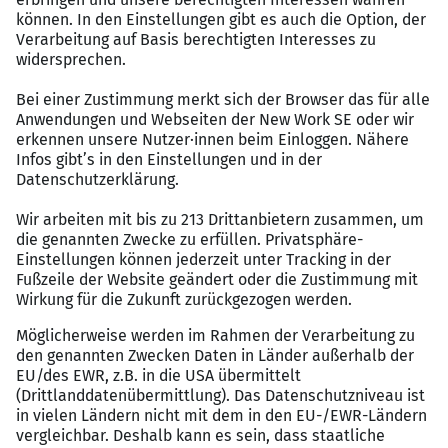
Sie arbeiten gerne selbständig und treten
souverän auf
Das würden Sie tun:
Sie bearbeiten und protokollieren
Kreditengagements und wickeln diese
prozessorientiert ab
Sie votieren eigenverantwortlich Kreditanträge
Sie unterstützen die zentralen und regionalen
Firmenkundenberater zum Beispiel durch
Liquiditäts- und Bonitätsprüfungen
Erstellung von Bilanzanalysen
Sie sind interessiert?