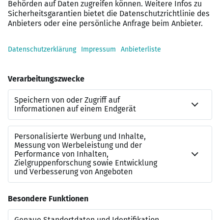
Das freut uns sehr. Bitte bewerben Sie sich über unsere
Homepage
Hohenzollerische Landesbank Kreissparkasse
Sigmaringen
Standort
Hohenzollerische Landesbank Kreissparkasse
Sigmaringen
Leopoldplatz 5
72488 Sigmaringen