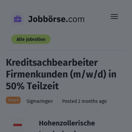
Skip
to
content
Alle Jobrollen
Kreditsachbearbeiter
Firmenkunden (m/w/d) in
50% Teilzeit
Teilzeit
Sigmaringen
Posted 2 months ago
Hohenzollerische