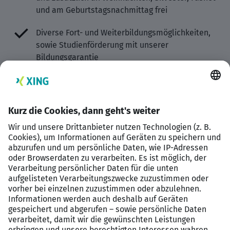
und am Geburtstagsnachmittag frei
Diverse Fort- und Weiterbildungsmöglichkeiten,
sowie Studienförderung mit unserer
Bildungsgarantie
Vielfältige weitere Benefits und Sozialleistungen
Das macht Sie aus:
Bankbetriebswirt/in oder vergleichbare
Qualifikation
Erfahrung im Kreditgeschäft, idealerweise im
Firmenkundenkreditbereich
Sie verfügen über ein gutes Urteils- und
Durchsetzungsvermögen sowie ausgeprägte
analytische Fähigkeiten