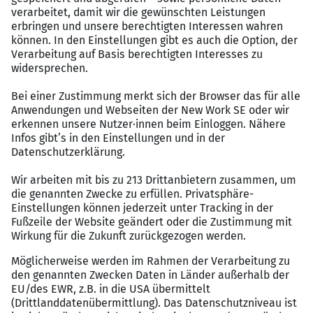
Verantwortungsvolle Tätigkeit mit klar geregelten
Abläufen in der Kreditorenbuchhaltung
Attraktive und marktgerechte Vergütung
Flexible Arbeitszeiten (Gleitzeit) sowie
Möglichkeit zu Homeoffice (mind. 1 Tag)
Strukturierte Einarbeitung und ein
professionelles, unterstützendes Teamumfeld
Langfristige fachliche Entwicklungs‑ und
Weiterbildungsmöglichkeiten
Moderne Arbeitsbedingungen und klare Prozesse
im Finanzbereich
Wertschätzende Unternehmenskultur mit guter