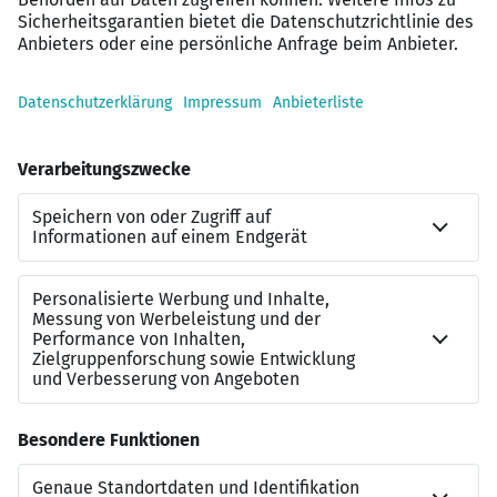
Angenehmes Arbeitsklima und langfristige
Entwicklungsperspektiven
Wenn Sie Ihre analytischen Fähigkeiten im Kreditbereich
gezielt einsetzen und weiterentwickeln möchten, freuen
wir uns auf Ihre Bewerbung.
Kontakt
Danijel Vlasov
Referenznummer
JN-062026-7033804
Beraterkontakt