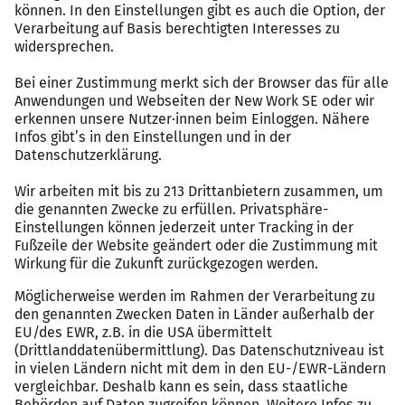
Fließende Deutschkenntnisse,
Englischkenntnisse von Vorteil
Vergütungspaket
Unbefristete Festanstellung bei einem
etablierten Finanzinstitut
Attraktives Gehaltspaket sowie Zusatzleistungen
Flexible Arbeitszeiten und Möglichkeit zum
hybriden Arbeiten
Zielgerichtete Weiterbildungsangebote im Kredit-
und Risikobereich
Moderne Arbeitsumgebung in zentraler Lage in
Frankfurt