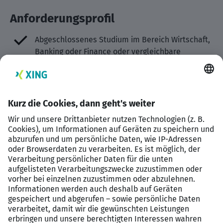
Anforderungsprofil
Abgeschlossenes Studium im Bereich Wirtschaft,
Banking oder Finance oder vergleichbare
Qualifikation
Erste bis mehrjährige Erfahrung in der
Kreditanalyse, idealerweise im Retail Banking
Sehr gutes Verständnis von Bonitäts- und
Risikoanalysen
Kenntnisse regulatorischer Anforderungen (z. B.
MaRisk) von Vorteil
Analytische Denkweise und strukturierte
Arbeitsweise
Teamfähigkeit sowie Kommunikationsstärke