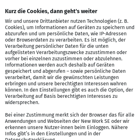
Qualifikationen
Abgeschlossenes Studium der Fachrichtung
Bauingenieurwesen, Logistik, Architektur oder
eine vergleichbare Qualifikation, alternativ eine
Ausbildung zum Staatlich geprüften Bautechniker
Mehrjährige Erfahrung in der Baulogistik /
baulogistischen Koordination, idealerweise von
Großbauprojekten der Hightech- / bzw.
Halbleiterindustrie
Zielorientiertes, eigenverantwortliches Handeln,
eine hohe Beratungskompetenz sowie eine
strukturierte und eigenständige Arbeitsweise
Verhandlungssichere Deutsch- und
Englischkenntnisse in Wort und Schrift,
Kenntnisse der flämischen oder französischen
Sprache sind sehr von Vorteil