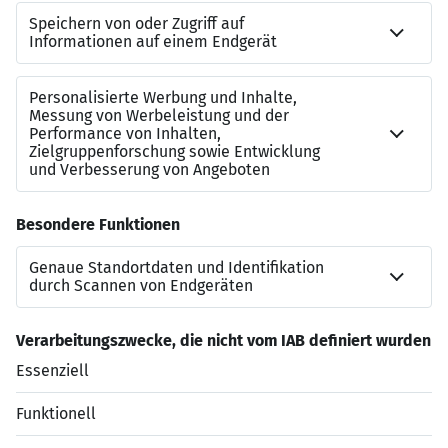
Eine
nachhaltige Mobilität
fördern wir mit Jobrad-
Leasing, ÖPNV-Zuschuss oder Firmenwagen
(positionsabhängig)
Zusätzliche
attraktive Angebote
mit Rabatten im
Corporate-Benefits-Portal. Mitarbeitenden
Empfehlungsprogramm mit attraktiver
Prämienregelung
Zur
Vereinbarkeit von Beruf und Familie
bieten
wir einen KITA-Zuschuss an. Darüber hinaus
offerieren wir Zusatzleistungen für besondere
private Ereignisse
Jetzt bewerben