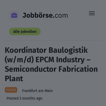
Skip
to
content
Alle Jobrollen
Koordinator Baulogistik
(w/m/d) EPCM Industry –
Semiconductor Fabrication
Plant
Vollzeit
Frankfurt am Main
Posted 3 months ago