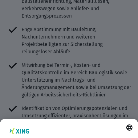
Baustelleneinrichtung, Materialflüssen,
Verkehrswegen sowie Anliefer- und
Entsorgungsprozessen
Enge Abstimmung mit Bauleitung,
Nachunternehmern und weiteren
Projektbeteiligten zur Sicherstellung
reibungsloser Abläufe
Mitwirkung bei Termin-, Kosten- und
Qualitätskontrolle im Bereich Baulogistik sowie
Unterstützung im Nachtrags- und
Änderungsmanagement sowie bei Umsetzung der
gültigen Arbeitssicherheits-Richtlinien
Identifikation von Optimierungspotenzialen und
Umsetzung effizienter, praxisnaher Lösungen im
Baustellenbetrieb