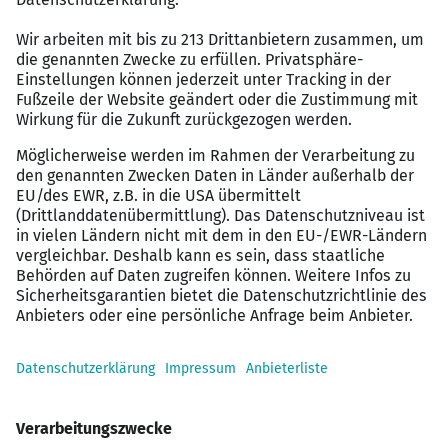
Uneingeschränkte projektbezogene
Reisebereitschaft innerhalb Deutschlands und
Europas
Zusätzliche Informationen
Zur Sicherstellung Ihrer
Work-Life-Balance
bieten wir die Möglichkeit zum mobilen Arbeiten
Ihre
berufliche und persönliche Entwicklung
fördern wir durch individuelle Aus- und
Weiterbildungen in der Drees & Sommer –
Academy
Ihre
Gesundheit
unterstützen wir mit einem
Bonus für sportlich Aktive oder einem Zuschuss
zur Mitgliedschaft bei EGYM-Wellpass