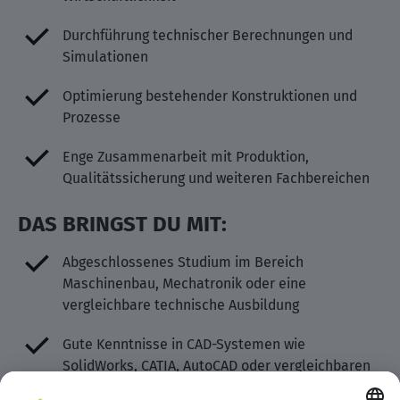
Durchführung technischer Berechnungen und
Simulationen
Optimierung bestehender Konstruktionen und
Prozesse
Enge Zusammenarbeit mit Produktion,
Qualitätssicherung und weiteren Fachbereichen
DAS BRINGST DU MIT:
Abgeschlossenes Studium im Bereich
Maschinenbau, Mechatronik oder eine
vergleichbare technische Ausbildung
Gute Kenntnisse in CAD-Systemen wie
SolidWorks, CATIA, AutoCAD oder vergleichbaren
Tools