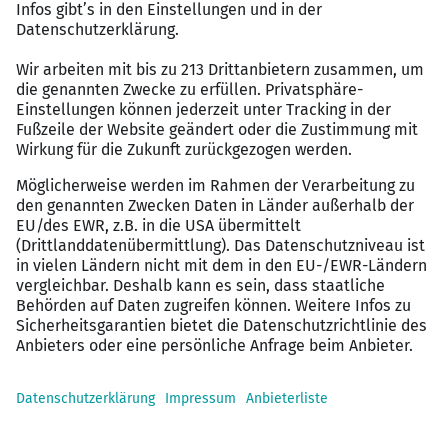
Unternehmen vor.
Damit Du zu den besten Konditionen eingestellt
wirst, stehen wir Dir im Voraus zur Verhandlung
Deines Arbeitsvertrags beratend zur Seite.
Darüber hinaus beraten wir Dich auch gern
kostenfrei zu weiteren passenden
Karrieremöglichkeiten.
Warum diese Position besonders ist:
Zukunftsorientierte Projekte im Bereich Umwelt-
& Systemtechnik
Moderne CAD- und Engineering-Technologien
Hohe Eigenverantwortung und echter
Gestaltungsspielraum