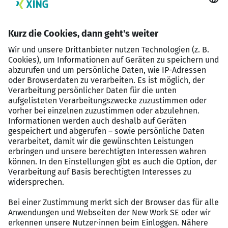
Analytisches Denkvermögen und technisches
Verständnis
Freude daran, innovative Lösungen zu entwickeln
Teamgeist, Eigeninitiative und eine strukturierte
Arbeitsweise
Gute Deutschkenntnisse in Wort und Schrift
DAS ERWARTET DICH:
Dich erwartet eine direkte Festanstellung bei
unserem wertschätzenden Kunden.
Um Dich bestmöglich bei unserem Kunden zu
präsentieren, optimieren wir gemeinsam Deine
Bewerbungsunterlagen und bereiten Dich
gründlich auf das Vorstellungsgespräch im