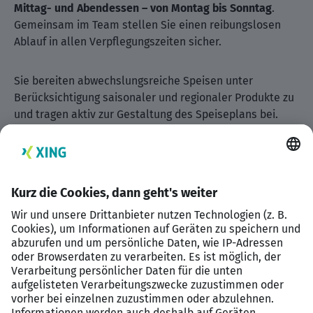
Mittag- und Abendessen – von Montag bis Sonntag
.
Gemeinsam im Team stellen Sie einen reibungslosen
Ablauf in allen Verpflegungszeiten sicher.
Sie bereiten abwechslungsreiche Speisen unter
Berücksichtigung saisonaler und regionaler Produkte zu
und tragen aktiv zur Gestaltung des Speiseplans bei.
Dabei legen wir großen Wert auf Qualität, Nachhaltigkeit
und effiziente Abläufe in der Küche.
Zu Ihren Aufgaben gehören unter anderem:
Zubereitung von warmen und kalten Speisen für
Frühstück, Mittag- und Abendservice
Planung und Mitgestaltung von Speiseplänen
Sicherstellung von Qualität, Hygiene und