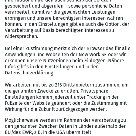
Sauberkeit (HACCP)
Warenannahme und -kontrolle sowie
fachgerechte Lagerung
Wirtschaftlicher Einsatz von Lebensmitteln
Unterstützung bei der Organisation reibungsloser
Küchenabläufe
Das bringen Sie mit:
Erfolgreich abgeschlossene Berufsausbildung als
Koch (m/w/d)
Idealerweise Erfahrung in der
Gemeinschaftsverpflegung oder Großküche
Teamfähigkeit und Zuverlässigkeit