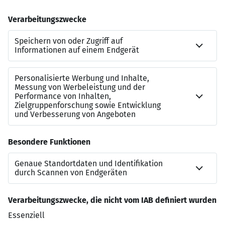
Ihre Fragen beantwortet Ihnen gerne unsere stellv.
Geschäftsbereichsleitung des Medizincontrollings, Frau
Steffi Petruschkat, unter
04131 60 201401
.
Bitte bewerben Sie sich bevorzugt über unser Online-
Bewerbungsformular unter
www.klinikum-
lueneburg.de/karriere
oder per E-Mail an
bewerbungen@klinikum-lueneburg.de
.
Städtisches Klinikum Lüneburg gemeinnützige GmbH
Bögelstraße 1
21339 Lüneburg
www.klinikum-lueneburg.de
Jetzt bewerben