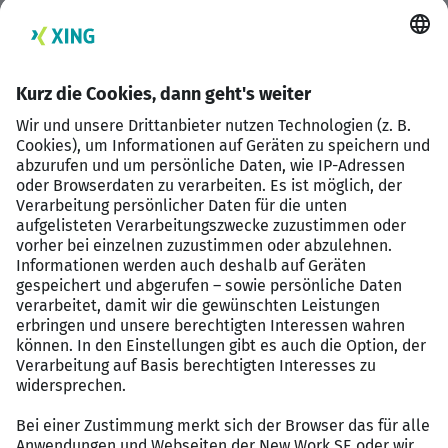
Abteilungsübergreifender Dialog: Sie beraten das
ärztliche und pflegerische ICU-Team zur
Optimierung der Verweildauer- und
Behandlungsdokumentation.
Qualifikationen:
Berufsabschluss im medizinischen, pflegenden
oder gesundheitsverwaltenden Bereich mit
Berufserfahrung in der Kodierung (idealerweise in
der Intensivmedizin, Beatmungsfällen)
Sicherer Umgang mit den Deutschen
Kodierrichtlinien (DKR) und dem DRG-System
Sie besitzen sichere IT-Kenntnisse (optimal KIS
ORBIS [Dedalus] und den gängigen MS-Office-
Programmen).