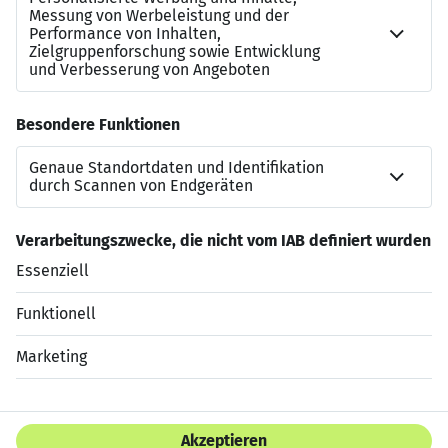
freuen uns auf Ihre Bewerbung per Online-Formular oder
unter Angabe der Referenznummer 12-241175 per E-Mail
an:
office.karlsruhe@amadeus-fire.de
.
Amadeus Fire AG
Niederlassung Karlsruhe
Ostring 6
76131 Karlsruhe
Jetzt bewerben
Datenschutzerklärung
Impressum
HTML Sitemap