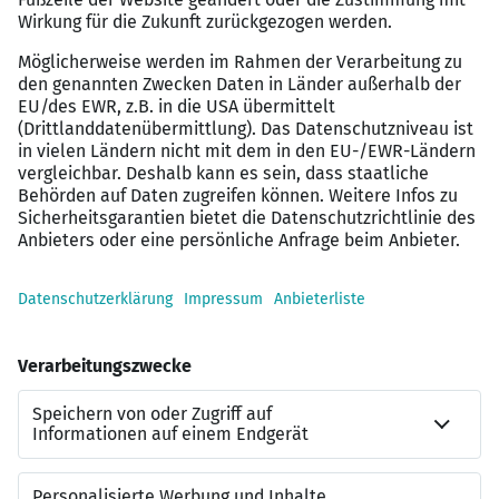
täglich Fach- und Führungskräfte mit unserer Hilfe eine
neue berufliche Herausforderung.
Ihre Vorteile in der Zusammenarbeit
mit Amadeus Fire:
Ohne Anschreiben einfach bewerben
Persönliche Betreuung und Coaching
Eine Bewerbung, zahlreiche Möglichkeiten
35 Jahre Erfahrung
100% kostenlos für Bewerber
Für einen ersten vertraulichen Kontakt steht Ihnen
Julia
Rinke
(Tel
+49 (0) 721 16158-31
) gerne zur Verfügung. Wir