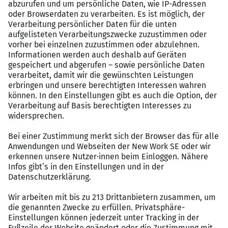
Sehr gute Deutschkenntnisse
Kommunikations- und Teamfähigkeit
Zuverlässigkeit, Verantwortungsbewusstsein und
Vertrauenswürdigkeit
Weitere Details:
Vertragsart: Zeitarbeit, (38 Stunden/Woche)
Branche: Banken
Karrierestufe: Professional/Experienced
Gehaltsrahmen: 38.000 bis 42.000 EUR/Jahr
Amadeus Fire ist Ihr spezialisierter
Personaldienstleister im kaufmännischen und IT-
Bereich. An über 20 Standorten bundesweit finden