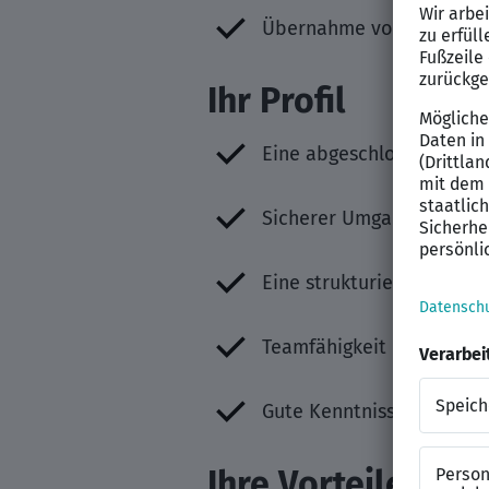
Übernahme von allgemein
Ihr Profil
Eine abgeschlossene kau
Sicherer Umgang mit Tast
Eine strukturierte Arbeit
Teamfähigkeit und eine 
Gute Kenntnisse der deu
Ihre Vorteile