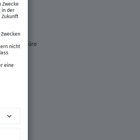
ams
ahrung im Büro
n