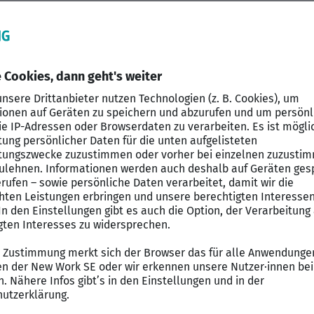
en Einstieg in einen neuen
Job
im Raum
Werdau
? Wir v
/w/d). In diesem Tätigkeitsbereich unterstützen Sie d
 einen reibungslosen Ablauf im Tagesgeschäft.
Dateneingaben und Systempflege in der EDV
ftverkehr sowie bei der digitalen Archivierung von D
ng von Telefonaten sowie Empfang von Besuchern
ür die Sachbearbeiter in den Fachabteilungen