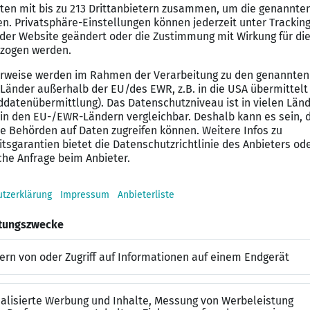
en organisatorischen Aufgaben zur Entlastung des Te
fmännische Grundausbildung oder erste praktische Erf
atur und Maus sowie Grundwissen in MS Office
sweise und ein Auge für Details
offene Art im Umgang mit Kollegen und Kunden
tschen Sprache zur Bearbeitung von Standardprozesse