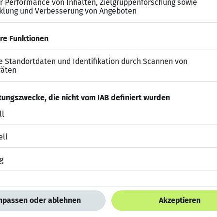
rsteckten Stellenangeboten im Raum Werdau und Umge
rch erfahrene Personalexperten für Ihre berufliche Ent
ung Ihrer Bewerbungsunterlagen für eine maximale Wir
f Vorstellungsgespräche durch persönliches Coaching
Vermittlungsprozesses bis hin zur Vertragsunterzeich
 persönlichen Walk of Fame – wir bieten Ihnen spanne
t, Marketing, Vertrieb, HR sowie Einkauf & Logistik. Je