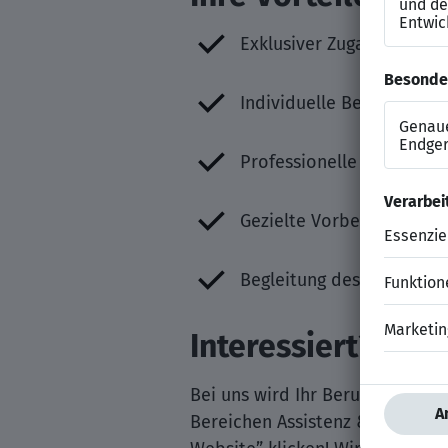
Exklusiver Zugang zu ve
Individuelle Beratung du
Professionelle Aufbereit
Gezielte Vorbereitung au
Begleitung des gesamten 
Interessiert?
Bei uns wird Ihr Berufsweg zum
Bereichen Assistenz & Sekretaria