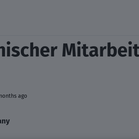
ischer Mitarbei
months ago
any