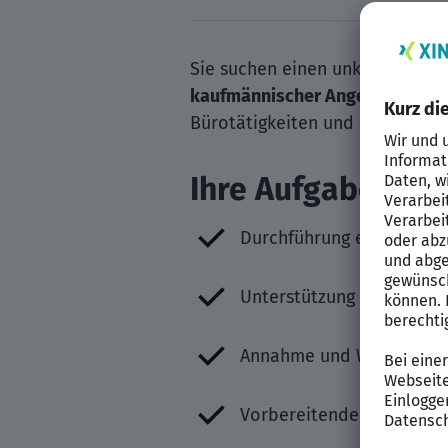
Sie suchen einen unkompliziert
kaufmännischer Angestellter
(m
Bürotätigkeiten und sorgen für
Ihre Aufgaben
Durchführung einfacher 
Unterstützung beim Schri
Annahme und Weiterleitu
Vorbereitende Zuarbeit f