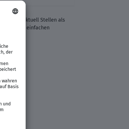
ermitteln aktuell Stellen als
as Team bei einfachen
okumenten