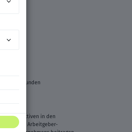
bung
wicklung
kung
nung beim Kunden
nde Perspektiven in den
tzt auf “Zur Arbeitgeber-