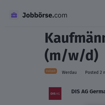
Skip
to
content
Kaufmänn
(m/w/d)
Vollzeit
Werdau
Posted 2 
DIS AG Germ