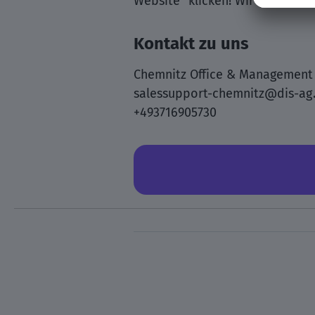
Website” klicken! Wir freuen u
Kontakt zu uns
Chemnitz Office & Management
salessupport-chemnitz@dis-ag
+493716905730