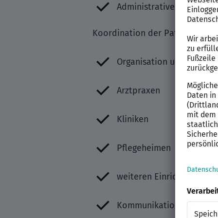
Administrative Tätigkeit
Koordination der Patientenver
Organisation und Abstim
Arztpraxen
Kliniken
Pflegeheimen
weiteren Einrichtungen 
Kommunikation mit inter