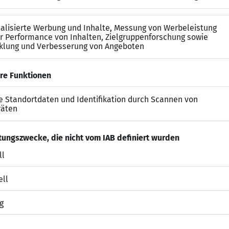
rter Abläufe im Tagesgeschäft
sche Ausbildung oder eine vergleichbare Qualifikatio
inischen/pharmazeutischen Branche sind ein Plus
3 Jahre Berufserfahrung in einer vergleichbaren Positi
e und eigenständige Arbeitsweise
ffice und digitalen Systemen
rganisationstalent und Teamgeist
g und Verantwortungsbewusstsein