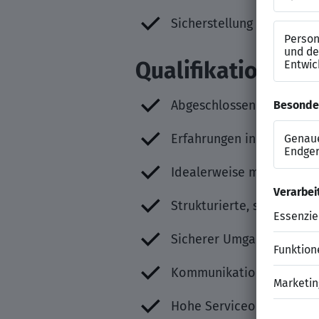
Sicherstellung strukturie
Qualifikation
Abgeschlossene kaufmänni
Erfahrungen in der mediz
Idealerweise mindestens 
Strukturierte, sorgfältig
Sicherer Umgang mit MS O
Kommunikationsstärke, O
Hohe Serviceorientierun