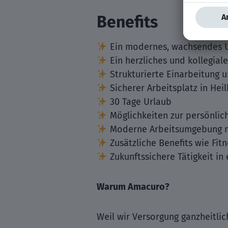
Benefits
Ein modernes, wachsendes 
Ein herzliches und kollegial
Strukturierte Einarbeitung u
Sicherer Arbeitsplatz in Hei
30 Tage Urlaub
Möglichkeiten zur persönlic
Moderne Arbeitsumgebung mi
Zusätzliche Benefits wie Fit
Zukunftssichere Tätigkeit in
Warum Amacuro?
Weil wir Versorgung ganzheitli