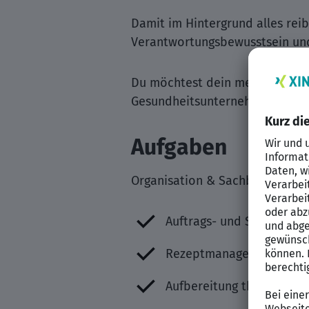
Damit im Hintergrund alles reib
Verantwortungsbewusstsein un
Du möchtest dein medizinische
Gesundheitsunternehmens werde
Aufgaben
Organisation & Sachbearbeitun
Auftrags- und Sachbearb
Rezeptmanagement mit Fo
Aufbereitung therapie- 