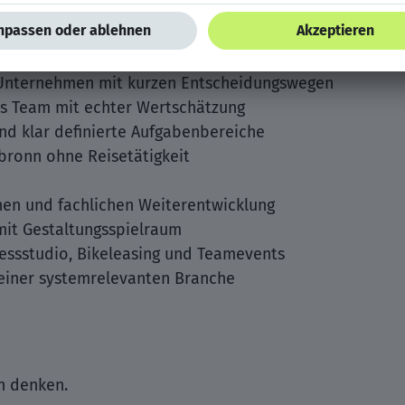
Unternehmen mit kurzen Entscheidungswegen
es Team mit echter Wertschätzung
nd klar definierte Aufgabenbereiche
lbronn ohne Reisetätigkeit
hen und fachlichen Weiterentwicklung
t Gestaltungsspielraum
nessstudio, Bikeleasing und Teamevents
 einer systemrelevanten Branche
ch denken.