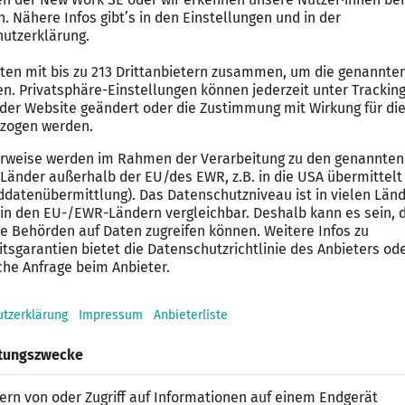
en in enger Zusammenarbeit mit dem Vertriebsaußendi
sorgung
mung von Versorgungen mit:
im Gesundheitswesen
nen und externen Ansprechpartnern