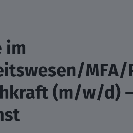
e im
eitswesen/MFA/
hkraft (m/w/d) 
nst