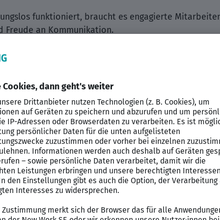
ungslos funktioniert, braucht es engagierte Mitarbeite
d Freude an Kommunikation.
s oder kaufmännisches Wissen sinnvoll einsetzen und 
n? Dann freuen wir uns darauf, dich kennenzulernen.
g
eitung im Homecare-Bereich
kus auf Hilfsmittelversorgung
und abrechnungsrelevanter Dokumentationen