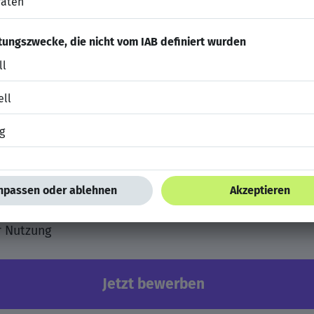
 Prämie und zusätzliches Urlaubsgeld
ge
ngsmöglichkeiten durch unsere LEONHARD WEISS-Akadem
itsmanagement
Arbeitsplätze mit modernster Technik
batte und Fitnesskooperationen z. B. Hansefit
usflüge, Sommerfest, Weihnachtsfeier
r Nutzung
Jetzt bewerben