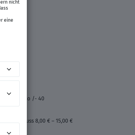
am
itszeitkonto /- 40
gungszuschuss 8,00 € – 15,00 €