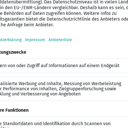
ion von Projekten im Schlüsselfertigbau
ändnis und Marktpreiskenntnis von NU-Leistungen
pezifischer Software (z. B. RIB iTWO)
nreichtum und Flexibilität
strebiges Arbeiten sowie kooperatives Verhalten im Te
e durch Vertrauensarbeitszeit in Kombination mit Arbe
n möglich
 z. B. 13. Monatseinkommen, Auslösung 45,00 €, Verpfle