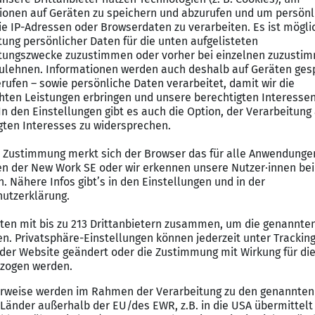
üsselfertigbau
umfasst u. a. die schlüsselfertige Erstel
waltungsgebäuden sowie Sonderbauten.
ntwortlich Schlüsselfertigbauprojekte
ktauswahl und Akquise mit
tragsverhandlungen
tzen unsere Kunden in technischen Fragen
 zum Bauingenieur (m/w/d) oder Architekt (m/w/d)