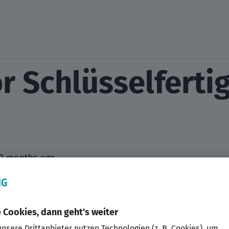
r Schlüsselferti
2 months ago
ISS GmbH & Co. KG