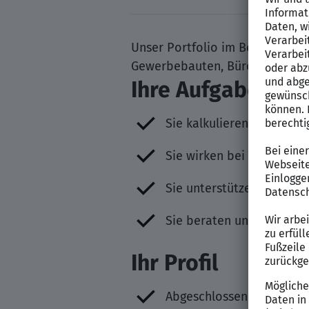
Unser Portfolio im Bereich
Schl
Gewerbebauten, Büro- und Ver
Ihre Aufgaben
Sie kalkulieren eigenvera
Sie wirken bei der Proje
Sie unterstützen bei Auf
Sie beraten und unterstü
Ihr Profil
Abgeschlossenes Studium