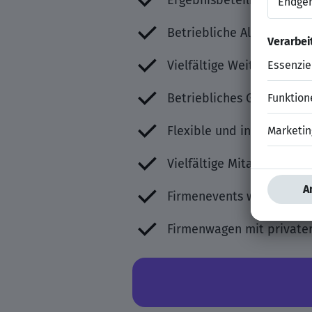
Ergebnisbeteiligung bzw.
Betriebliche Altersvorsor
Vielfältige Weiterbildu
Betriebliches Gesundhe
Flexible und innovative 
Vielfältige Mitarbeiterra
Firmenevents wie z. B. A
Firmenwagen mit private