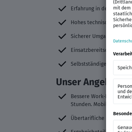
Erfahrung in der Kalkulat
Hohes technisches Verst
Sicherer Umgang mit baus
Einsatzbereitschaft, Idee
Selbstständiges und ziel
Unser Angebot
Bessere Work-Life-Balanc
Stunden. Mobiles Arbeite
Übertarifliche Leistungen