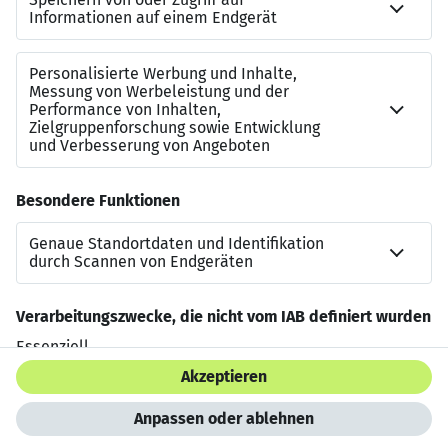
Gute Kenntnisse im
Schaltanlagenbau
, inklusive
Verständnis für elektrische Bauteile und
Komponenten
Sicherer Umgang mit
Excel
, hohe Zahlenaffinität
und Routine in
technischen Datenanalysen
Jetzt bewerben
Datenschutzerklärung
Impressum
HTML Sitemap