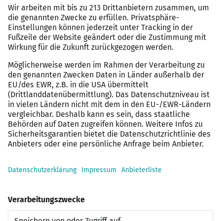
Produktdatenbank
sowie Abstimmung mit
Herstellern und Lieferanten zur Sicherstellung
aktueller Daten
Enge Zusammenarbeit mit
Projektleitung und
Einkauf
, um eine wirtschaftliche
Angebotsstruktur und effiziente Projektplanung
zu gewährleisten
Das solltest du mitbringen:
Abgeschlossene technische Ausbildung im
Bereich
Elektrotechnik, Mechatronik oder
Technisches Systemdesign
Erfahrung in
technischer Angebotsbearbeitung,
Kalkulation oder elektrotechnischer
Projektplanung