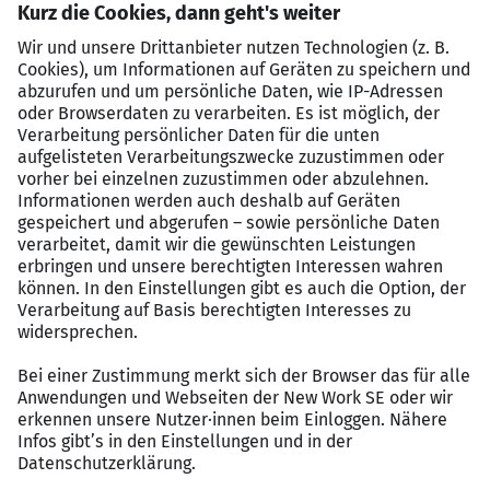
Das sind deine Aufgaben:
Analyse technischer Unterlagen
wie Schaltpläne,
Leistungsverzeichnisse oder Excel-Daten sowie
Überführung der Ergebnisse in eine
strukturierte
Projekt- und Angebotskalkulation
Nutzung des
Fachwissens im Schaltanlagenbau
,
um Bauteile und elektrische Komponenten
technisch und wirtschaftlich zu bewerten
Erstellung von
Preisanfragen, Preisspiegeln und
Angebotsvergleichen
sowie professionelle
Auswertung der Rückläufe zur
Optimierung der
Kalkulationsprozesse
Pflege, Erweiterung und Aktualisierung der