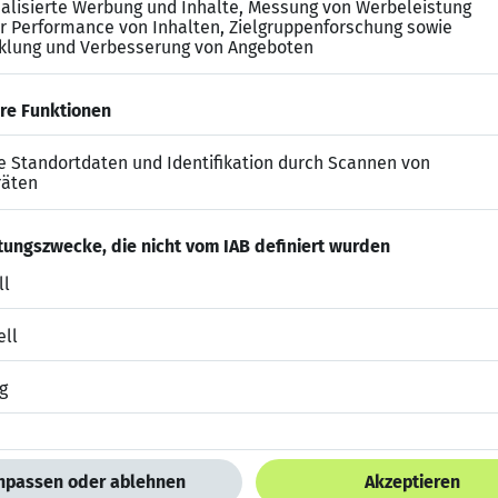
Erfahrung) Fixum + Provision
sion
ienst bis
3.800 €
g