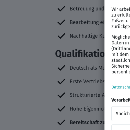
Betreuung und Ausbau b
Bearbeitung eingehender
Nachhaltige Kundenbezi
Qualifikation
Deutsch als Muttersprac
Erste Vertriebserfahrung 
Strukturierte Arbeitsweis
Hohe Eigenmotivation
Bereitschaft zum Schicht