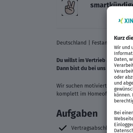
smartkündig
Deutschland | Festanstellung | 
Du willst im Vertrieb arbeiten 
Dann bist du bei uns genau richt
Wir suchen motivierte Junior S
komplett im Homeoffice.
Aufgaben
Vertragsabschlüsse & Ups