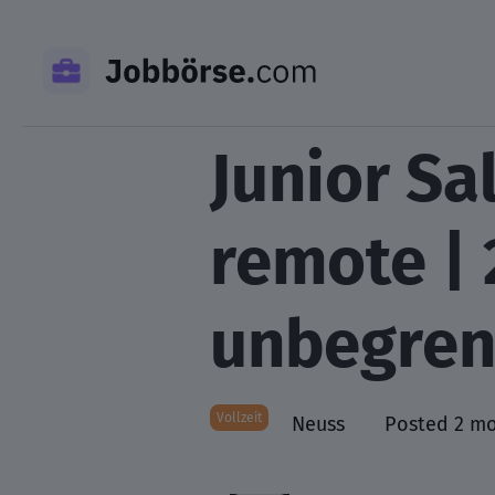
Skip
to
content
Junior S
remote | 
unbegren
Vollzeit
Neuss
Posted 2 m