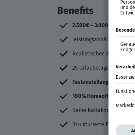
Benefits
2.500€ – 3.000€ (je nach 
leistungsabhängige Provi
Realistischer Gesamtverd
25 Urlaubstage
Festanstellung
100% Homeoffice
Keine Kaltakquise
Strukturierte Einarbeitun