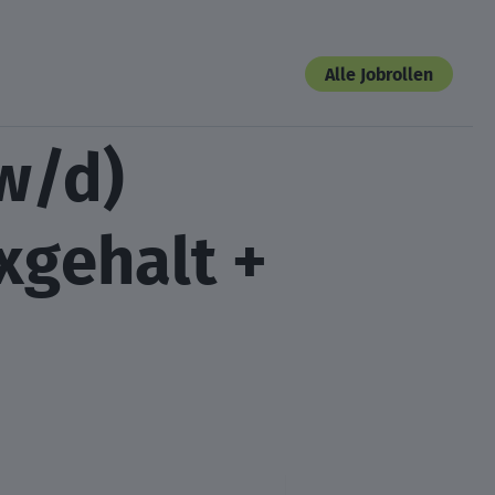
Alle Jobrollen
w/d)
xgehalt +