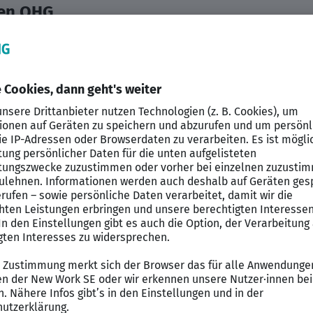
en OHG
2.500 – 3.000€ Fixum + Provision
– aber ohne Druck durch Cold Calls?
ig.
ales Manager (m/w/d), die Kunden beraten, betreuen un
elling