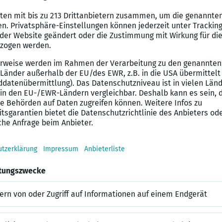
estehender Kunden
 Anfragen
ehungen aufbauen
he
(mindestens 2 Jahre)
e
system (08:00–20:00 Uhr)