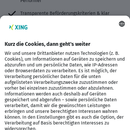
Performer
Transparente Beförderungskriterien & klar
definierte Karrierewege
Erstklassige Sales-Trainings & kontinuierliches
Coaching
Mehrere Teamevents im Jahr & monatliche
Closing-Events
Moderne Offices in Top-Lage
Sabbatical-Option
30 Urlaubstage, die je nach Dauer der
Unternehmenszugehörigkeit steigen + zusätzliche
Wellbeing-Tage
Betriebliche Altersvorsorge