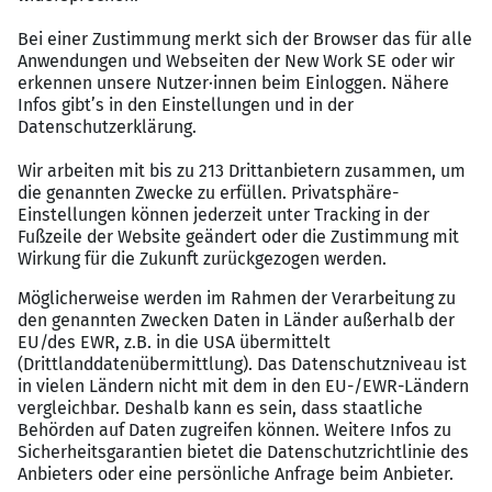
Corporate Benefits & Wellhub-Mitgliedschaft
Bezuschussung zum Auto-Leasing
Kein 9-to-5-Konzernumfeld, sondern
Performance-Mindset & Teamspirit
Zusätzliche Leistungen zu besserer Vereinbarkeit
von Beruf & Familie, wie 10 Kindkranktage, einen
besonderen Fokus auf Elternzeitrückkehrer, u.v.m
Starker Fokus auf Diversity & Inclusion mit
internen Netzwerken (z. B. Families@Page,
Women@Page, Ability@Page, Pride@Page,
Unity@Page), gemeinsamen Social Impact- und
Spendenzielen, Inklusionsschulungen, u.v.m.
Bei uns kannst du viel bewirken: Du lernst die
verschiedensten Menschen und Organisationen kennen,