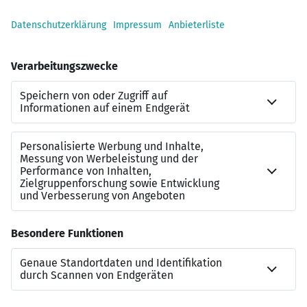
bringst zusammen, was zusammengehört und
ermöglichst so einen optimalen Neubeginn für alle
Beteiligten.Du willst neu durchstarten? Dann bewirb dich
jetzt.
Kontakt
Alica Spangenberg
Referenznummer
JN-062026-7034616
Beraterkontakt
+491622160198