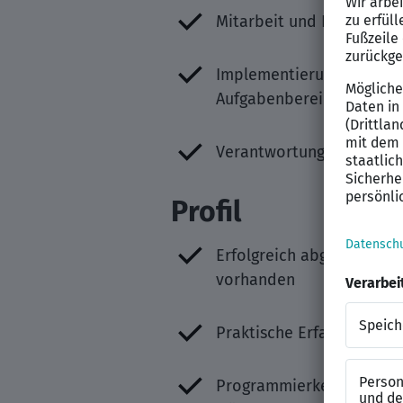
Mitarbeit und Koordinati
Implementierung der Konz
Aufgabenbereich
Verantwortung für komple
Profil
Erfolgreich abgeschlosse
vorhanden
Praktische Erfahrung in
Programmierkenntnisse in