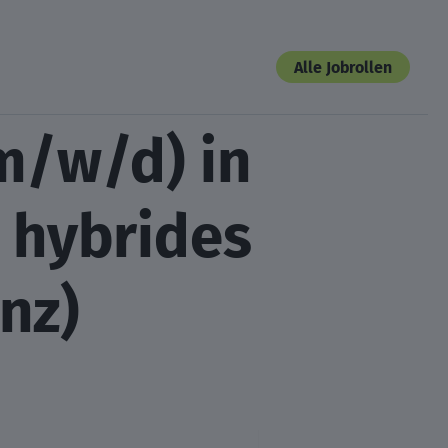
Alle Jobrollen
m/w/d) in
 hybrides
nz)