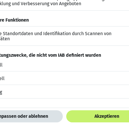
ahrung im Aufbau und Betrieb einer IT-Security-Archite
ten
n sowie eine ziel- und kundenorientierte Arbeitsweis
sind ebenfalls vorhanden
it modernsten Technologien und einer vielversprechen
en großen Gestaltungsspielraum und kurze Entscheidun
menarbeit zwischen Experten auf Augenhöhe fördert de