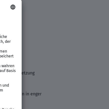
rkunden!
etablierter
mponenten)
ie die Umsetzung
gsprojekten in enger