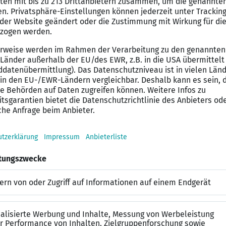
on in zukunftsweisenden Digitalisierungsprojekten
ernrichtlinien im IT-Bereich für die Unternehmenssta
xe Supportfälle bis hin zum Third-Level-Support
nes Studium der Informatik oder eine vergleichbare Aus
 der Administration von mittelgroßen oder großen IT-
 den Bereichen Windows Scripting, .NET-Technologien