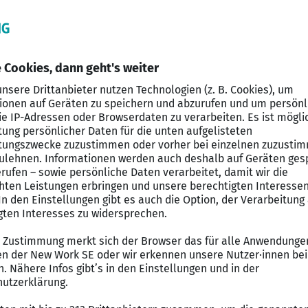
nnende Abenteuer?
ewerbung zu erhalten und gemeinsam neue Grenzen zu e
rtübergreifende Administration und Weiterentwicklung 
tive Directory, Windows- und SQL-Server, Netzwerkko
von Fehlerzuständen oder Performance-Problemen sow
n
ftsprozessanalysen und Umsetzung von Automatisierun
abteilungen und externen Partnern