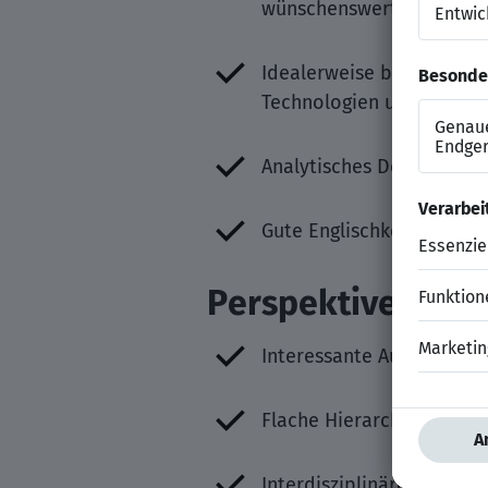
wünschenswert
Idealerweise besteht Erf
Technologien und Projek
Analytisches Denkvermöge
Gute Englischkenntnisse 
Perspektiven
Interessante Aufgaben m
Flache Hierarchien biet
Interdisziplinäre Zusam