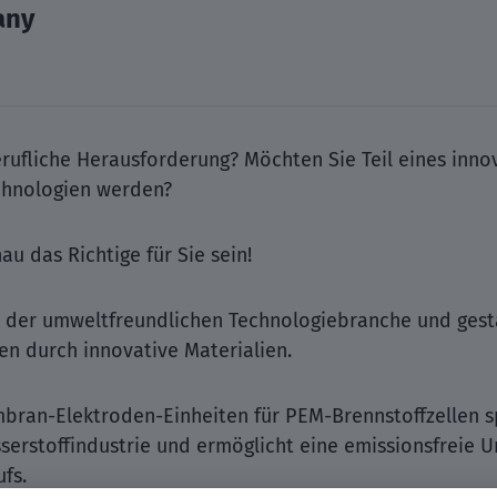
any
berufliche Herausforderung? Möchten Sie Teil eines in
chnologien werden?
u das Richtige für Sie sein!
in der umweltfreundlichen Technologiebranche und gest
n durch innovative Materialien.
mbran-Elektroden-Einheiten für PEM-Brennstoffzellen 
serstoffindustrie und ermöglicht eine emissionsfreie
fs.