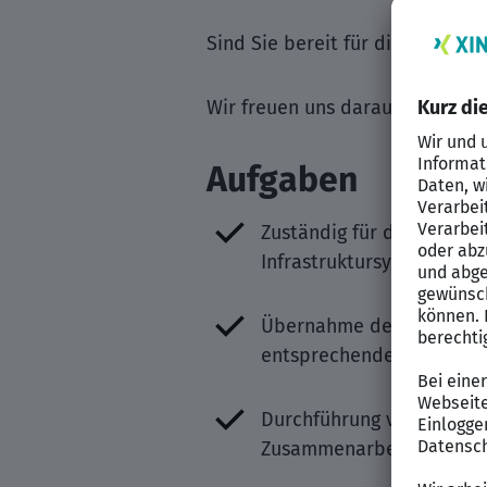
Sind Sie bereit für dieses spa
Wir freuen uns darauf, Ihre B
Aufgaben
Zuständig für die stando
Infrastruktursysteme (Ac
Übernahme der Analyse 
entsprechender Lösunge
Durchführung von Geschä
Zusammenarbeit mit Fach