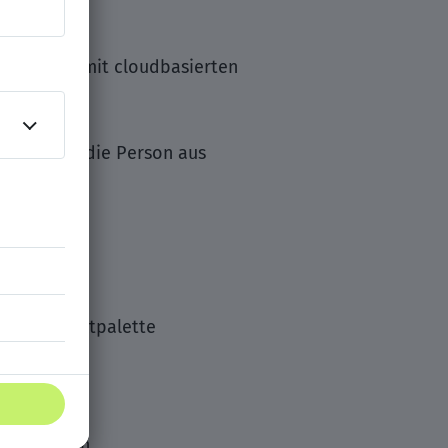
ktur sowie mit cloudbasierten
e zeichnen die Person aus
den Produktpalette
gswege
n Austausch