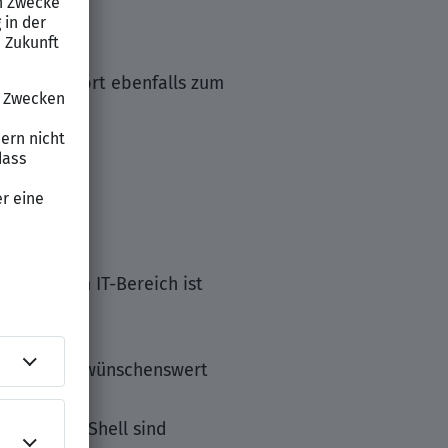
ndorte gehört ebenfalls zum
bildung im IT-Bereich ist
Umgebungen wünschenswert
 und PowerShell sind