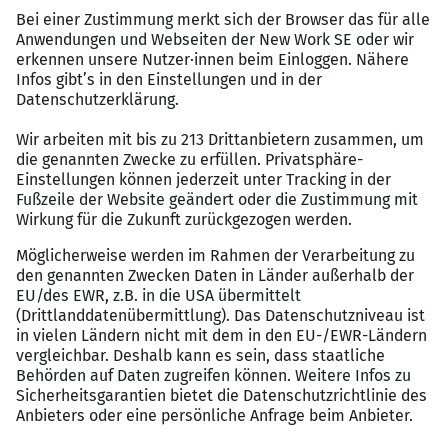
Verantwortungsbewusstsein
Sehr gute Deutschkenntnisse (C1) in Wort und
Schrift
Bewerbungsprozess
1. Teamsgespräch
2. Probearbeiten
3. Zweitgespräch vor Ort
4. Arbeitsmedizin
Über das Unternehmen
ESWE Versorgung ist der moderne Energiedienstleister