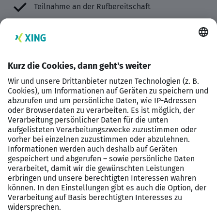
Teilnahme an der Rufbereitschaft
Anforderungen
Abgeschlossenes IT-Studium oder vergleichbare
Qualifikation
Gute Kenntnisse in Linux, VMware vSphere und
Veeam Backup & Replication
Praktische Kenntnisse mit Script-Sprachen wie
Bash, PowerShell oder Python sowie mit
Automatisierungslösungen wie z.B. Ansible
Erfahrung im Monitoring mit Checkmk und
idealerweise mit HPE-Storage-Systemen und
Brocade FC-Fabrics
Technologische Neugier, Eigeninitiative und