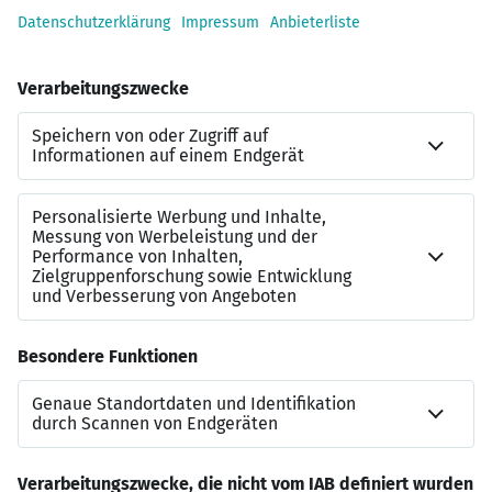
mit Tradition: Seit 1930 beliefert das ehemalige Wiesba­
dener Stadtwerk seine Kunden zuverlässig mit Energie.
Auch bundesweit ist ESWE für hohe Liefer­qualität, Ver­
sorgungs­sicherheit und ein attraktives Preis-­/Lei­stungs­
verhältnis bekannt und beliebt – das zeigen immer
wieder Top-Bewertungen unabhängiger Ver­gleichs­stu­
dien. ESWE Versorgung setzt sich aktiv für den Kli­ma­
schutz ein und hat schon früh großen Wert auf er­neuer­
bare Energien und geringe CO2-Emissionen gelegt:
Für Naturstromkunden beschafft ESWE Strom aus re­
generativen Quellen – über den gesetzlichen EEG-Anteil
hinaus. Diesen Kurs setzt das Unternehmen mit Solar-,
Windkraft- und Biomasse­anlagen fort und zeigt durch
das Engagement bei Elektromobilität und Smart Living,
wie die Energiewelt von morgen gestaltet werden kann.