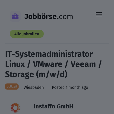
Skip
to
content
Alle Jobrollen
IT-Systemadministrator
Linux / VMware / Veeam /
Storage (m/w/d)
Vollzeit
Wiesbaden
Posted 1 month ago
Instaffo GmbH