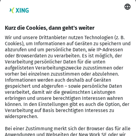
Kreditorenbuchhaltung
Mitarbeit an Monats- und Jahresabschlüssen
nach HGB
Abstimmung der Konten und Durchführung von
Buchungsvorgängen
Überwachung und Analyse von Finanzdaten
Intercompany Abstimmungen
Zusammenarbeit mit internen und externen
Ansprechpartnern
Erstellung von Berichten und Auswertungen
Einhaltung gesetzlicher Vorschriften und
Richtlinien