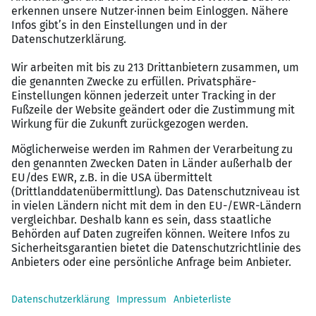
Anforderungsprofil
Kenntnisse HGB
Fundierte Kenntnisse in gängigen
Buchhaltungssoftware (gerne Business Central)
Gutes Verständnis von Bilanzierungs- und
Steuerrecht
Analytische und präzise Arbeitsweise
Fähigkeit, unter Zeitdruck und in einem
dynamischen Umfeld zu arbeiten
Bereitschaft mindestens 3 Tage die Woche vor
Ort zu arbeiten
Vergütungspaket