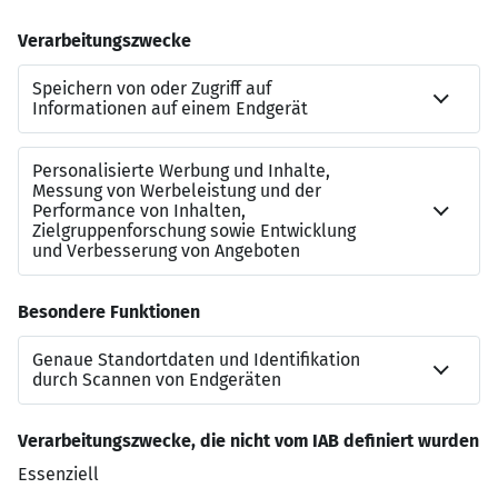
Wir bieten Ihnen ein spannendes Interim Mandat
Kontakt
Sarah Gueth
Referenznummer
JN-062026-7032126
Beraterkontakt
+49211177224327
Jetzt bewerben