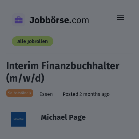
Skip
to
content
Alle Jobrollen
Interim Finanzbuchhalter
(m/w/d)
Selbstständig
Essen
Posted 2 months ago
Michael Page